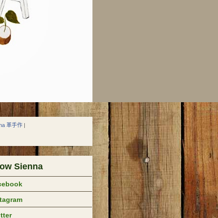
nna 革手作
|
low Sienna
cebook
stagram
tter