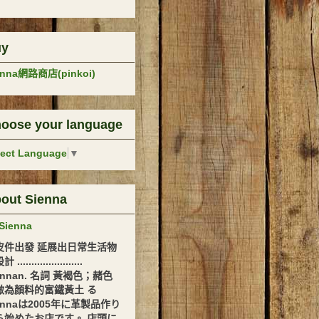
uy
enna網路商店(pinkoi)
oose your language
lect Language
▼
out Sienna
Sienna
皮件出發 延展出日常生活物
.......................
ennan. 名詞 黃褐色；赭色
做為顏料的富鐵黃土 る
ennaは2005年に革製品作り
ら始めたお店です。 店頭に