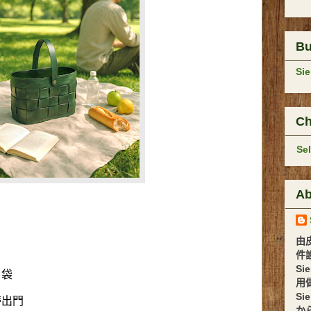
B
Si
Ch
Se
Ab
由
件設計 
Si
口袋
用
Si
帶出門
か