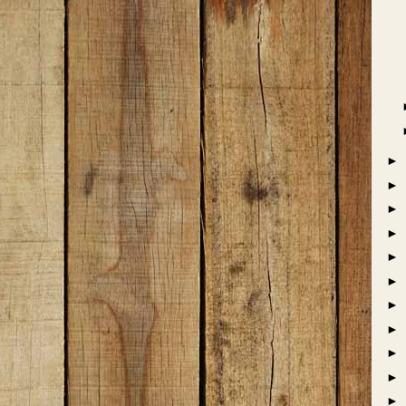
►
►
►
►
►
►
►
►
►
►
►