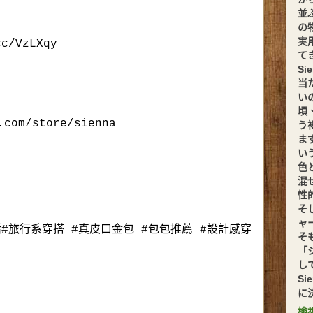
並
の
実
cc/VzLXqy
てきま
S
当
い
頃
.com/store/sienna
う
ま
い
色
混
性
そ
ャ
#旅行系穿搭 #真皮口金包 #包包推薦 #設計感穿
そ
「
し
S
に
檢