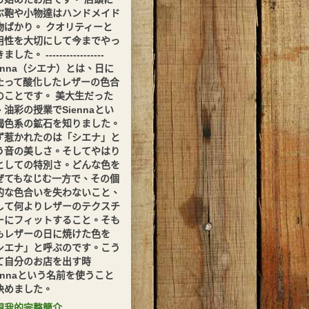
ぶ鞄や小物達はハンドメイド
物ばかり。 クオリティーと
用性を大切にして今までやっ
した。 -----------------
ienna（シエナ）とは、日に
たって酸化したレザーの色合
のことです。 美大生だった
、油彩の授業でSiennaとい
褐色系の鉱石を知りました。
ず惹かれたのは「シエナ」と
う音の美しさ。そしてやはり
としての特別さ。どんな色を
ぜてもなじむ一方で、その個
的な色合いを失わないこと、
して何よりレザーのテクスチ
ーにフィットすること。そも
もレザーの日に焼けた色を
シエナ」と呼ぶのです。こう
て自分のお店を出す時
iennaという名前を使うこと
決めました。
視我的完整簡介