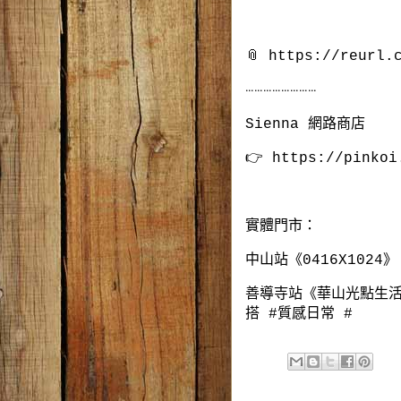
📎 https://reurl.
⋯⋯⋯⋯⋯⋯⋯⋯
Sienna 網路商店
👉 https://pinkoi
實體門市：
中山站《0416X1024》
善導寺站《華山光點生活
搭 #質感日常 #