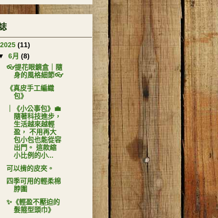
誌
2025
(11)
▼
6月
(8)
👓提花眼鏡盒｜隨
身的風格細節👓
《真皮手工編織
包》
｜《小公事包》💼
隨著科技進步，
生活越來越輕
盈， 不用再大
包小包也能從容
出門。 這款縮
小比例的小...
可以揹的皮夾。
四季可用的輕柔棉
脖圍
✨《輕盈不壓迫的
髮箍型頭巾》