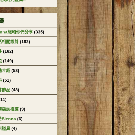
籤
enna想和你們分享
(335)
活相關設計
(182)
件
(162)
包
(149)
動介紹
(53)
料
(51)
件飾品
(48)
(11)
體採訪推薦
(9)
Sienna
(6)
店道具
(4)