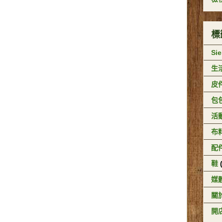
標
Si
生
皮
包
活
布
配
鞋
媒
關於
開