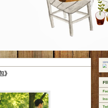
sie
包》
Fl
Fa
In
Twi