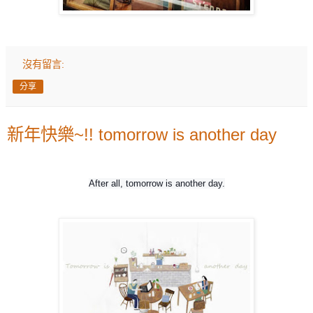
沒有留言:
分享
新年快樂~!! tomorrow is another day
After all, tomorrow is another day.