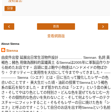
沒有留言:
分享
‹
›
首頁
查看網路版
About Sienna
Sienna
由皮件出發 延展出日常生活物件設計 ....................... Siennan. 名詞 黃
褐色；赭色 用做為顏料的富鐵黃土 るSiennaは2005年に革製品作りか
ら始めたお店です。 店頭に並ぶ鞄や小物達はハンドメイドの物ばか
り。 クオリティーと実用性を大切にして今までやってきました。 -----
------------ Sienna（シエナ）とは、日に当たって酸化したレザーの色
合いのことです。 美大生だった頃、油彩の授業でSiennaという褐色
系の鉱石を知りました。 まず惹かれたのは「シエナ」という音の美し
さ。そしてやはり色としての特別さ。どんな色を混ぜてもなじむ一方
で、その個性的な色合いを失わないこと、そして何よりレザーのテク
スチャーにフィットすること。そもそもレザーの日に焼けた色を「シ
エナ」と呼ぶのです。こうして自分のお店を出す時Siennaという名前