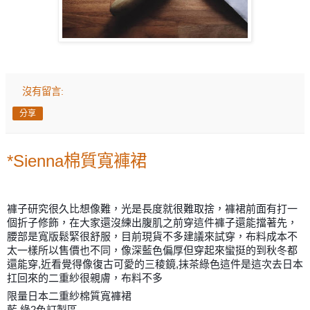
沒有留言:
分享
*Sienna棉質寬褲裙
褲子研究很久比想像難，光是長度就很難取捨，褲裙前面有打一
個折子修飾，在大家還沒練出腹肌之前穿這件褲子還能擋著先，
腰部是寬版鬆緊很舒服，目前現貨不多建議來試穿，布料成本不
太一樣所以售價也不同，像深藍色偏厚但穿起來蠻挺的到秋冬都
還能穿,近看覺得像復古可愛的三稜鏡,抹茶綠色這件是這次去日本
扛回來的二重紗很親膚，布料不多
限量日本二重紗棉質寬褲裙
藍.綠2色訂製區--