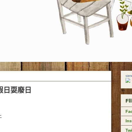
sie
假日耍廢日
Fl
Fa
上
In
Twi