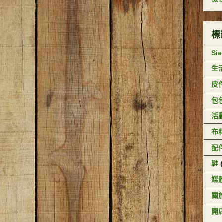
標
Si
生
皮
包
活
布
配
鞋
媒
關於
開