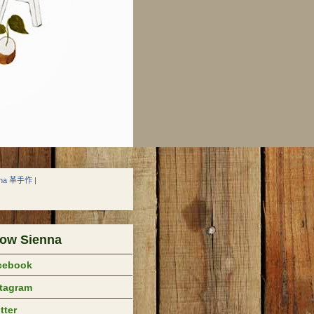
nna 革手作
|
low Sienna
cebook
stagram
tter