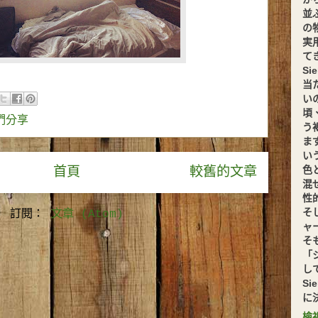
並
の
実
てきま
S
当
い
頃
你們分享
う
ま
い
色
首頁
較舊的文章
混
性
そ
訂閱：
文章 (Atom)
ャ
そ
「
し
S
に
檢