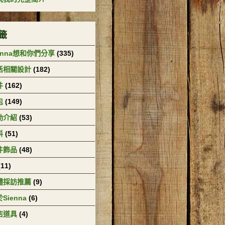
籤
enna想和你們分享
(335)
活相關設計
(182)
件
(162)
包
(149)
動介紹
(53)
料
(51)
件飾品
(48)
(11)
體採訪推薦
(9)
Sienna
(6)
店道具
(4)