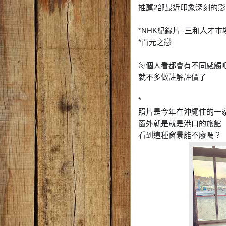
推薦2部最近印象深刻的影
*NHK紀錄片 -三和人才市
*百元之戀
每個人看都會有不同感觸
就不多做註解評價了
*
照片是今年在沖繩住的一
窗外就是就是港口的旅館
看到這種窗景能不廢嗎？