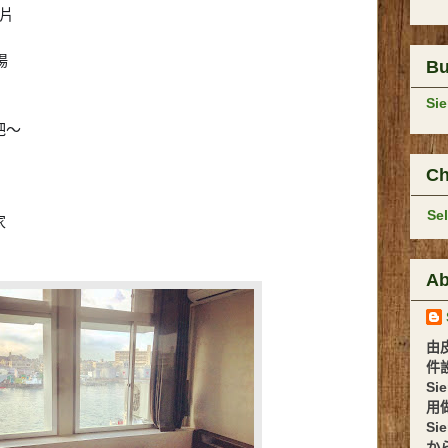
片
場
B
Si
吧～
Ch
Se
家
Ab
由
件設計 
Si
用
Si
か