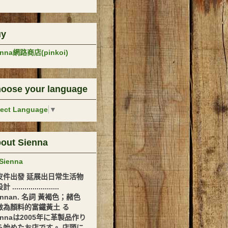
uy
enna網路商店(pinkoi)
oose your language
lect Language
▼
out Sienna
Sienna
皮件出發 延展出日常生活物
.......................
ennan. 名詞 黃褐色；赭色
做為顏料的富鐵黃土 る
ennaは2005年に革製品作り
ら始めたお店です。 店頭に