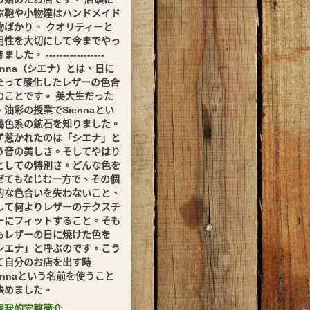
ぶ鞄や小物達はハンドメイド
物ばかり。 クオリティーと
用性を大切にして今までやっ
した。 -----------------
ienna（シエナ）とは、日に
たって酸化したレザーの色合
のことです。 美大生だった
、油彩の授業でSiennaとい
褐色系の鉱石を知りました。
ず惹かれたのは「シエナ」と
う音の美しさ。そしてやはり
としての特別さ。どんな色を
ぜてもなじむ一方で、その個
的な色合いを失わないこと、
して何よりレザーのテクスチ
ーにフィットすること。そも
もレザーの日に焼けた色を
シエナ」と呼ぶのです。こう
て自分のお店を出す時
iennaという名前を使うこと
決めました。
視我的完整簡介