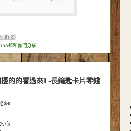
enna想和你們分享
擾的的看過來!! -長鑰匙卡片零錢
來!!
的小包
.