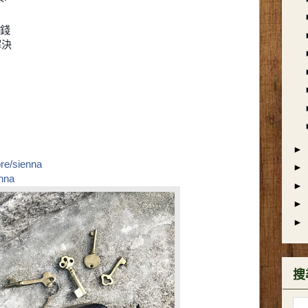
零錢
以解決
►
ore/sienna
►
enna
►
►
►
搜