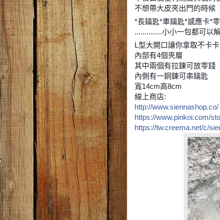
不想帶大皮夾出門的時候
*長鑰匙*車鑰匙*感應卡*
..............小小一包都可
L型大開口讓你拿取不卡卡
內部有4個夾層
其中兩個有拉鍊可放零錢
內側有一銅鍊可串鑰匙
寬14cm高8cm
線上商店:
http://www.siennashop.co/
https://www.pinkoi.com/st
https://tw.creema.net/c/si