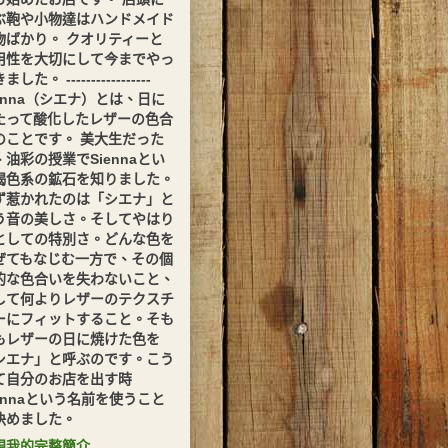
ぶ鞄や小物達はハンドメイド
物ばかり。 クオリティーと
用性を大切にして今までやっ
した。 -----------------
ienna（シエナ）とは、日に
たって酸化したレザーの色合
のことです。 美大生だった
、油彩の授業でSiennaとい
褐色系の鉱石を知りました。
ず惹かれたのは「シエナ」と
う音の美しさ。そしてやはり
としての特別さ。どんな色を
ぜてもなじむ一方で、その個
的な色合いを失わないこと、
して何よりレザーのテクスチ
ーにフィットすること。そも
もレザーの日に焼けた色を
シエナ」と呼ぶのです。こう
て自分のお店を出す時
iennaという名前を使うこと
決めました。
視我的完整簡介