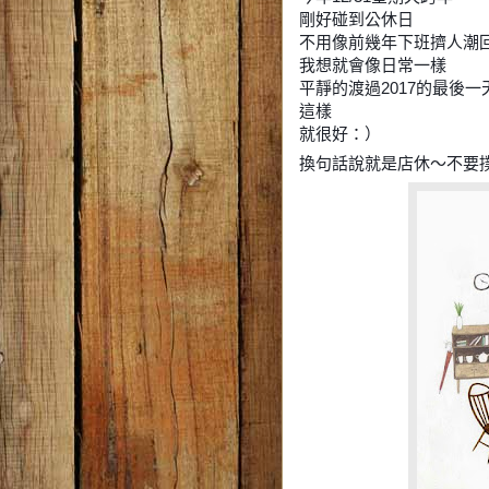
剛好碰到公休日
不用像前幾年下班擠人潮
我想就會像日常一樣
平靜的渡過2017的最後一
這樣
就很好：）
換句話說就是店休～不要