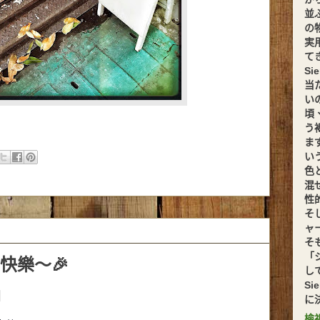
並
の
実
てきま
S
当
い
頃
う
ま
い
色
混
性
そ
ャ
そ
「
年快樂～🎉
し
S
に
檢