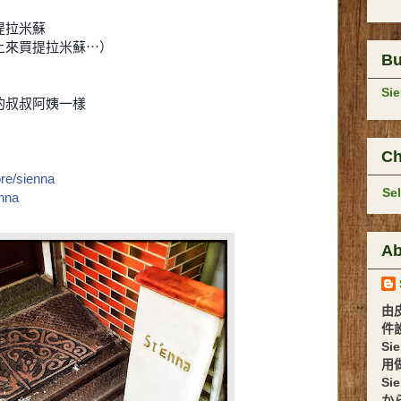
提拉米蘇
上來買提拉米蘇⋯）
B
Si
的叔叔阿姨一樣
Ch
ore/sienna
Se
enna
Ab
由
件設計 
Si
用
Si
か