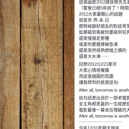
這張圖是2012請良根先生
（驚覺已經5年前了！時
2012大家最關心的話題
就是世-界-末-日
那時候跟好朋友的對話常
如果碰到喪屍你要碰到狂
還是慢慢走那種
或是你要選擇被急凍
還是突然很熱燃燒之類的
還是大水淹⋯⋯
回想2012/12/21那天
大家心情很複雜
而這張插圖的氛圍
讓我想到的就是這句-
After all, tomorrow is anot
這句話昰出自於一部老電
女主角郝思嘉的一生經歷
電影最後一幕坐在殘破的
After all, tomorrow is anot
⋯⋯⋯⋯⋯⋯⋯⋯⋯⋯
今年12/31星期天跨年