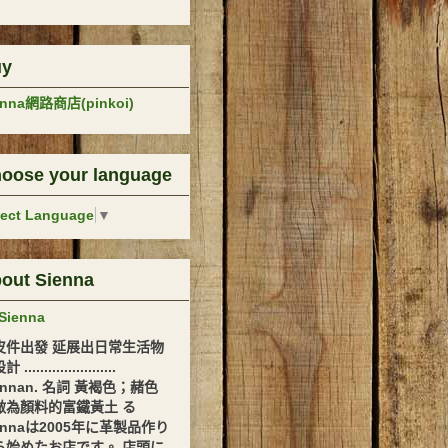
uy
enna網路商店(pinkoi)
oose your language
lect Language
▼
out Sienna
Sienna
皮件出發 延展出日常生活物
.......................
ennan. 名詞 黃褐色；赭色
做為顏料的富鐵黃土 る
ennaは2005年に革製品作り
ら始めたお店です。 店頭に