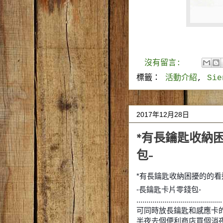
沒有留言:
標籤：
活動介紹
,
Si
2017年12月28日
*有長鑰匙收納困
包-
*有長鑰匙收納困擾的的看過
-長鑰匙卡片零錢包-
...........................................
可同時放長鑰匙和感應卡
半夜去個便利商店買個消夜