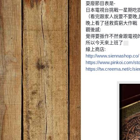
耍廢節目表是-
日本電視台挑戰一星期吃
（看完跟家人說要不要晚
晚上看了拯救貧窮大作戰
觀後感:
覺得要振作不然會跟電視
所以今天來上班了
線上商店:
http://www.siennashop.co/
https://www.pinkoi.com/st
https://tw.creema.net/c/si