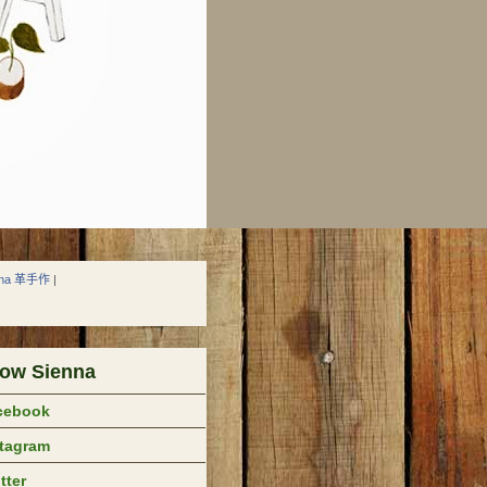
nna 革手作
|
low Sienna
cebook
stagram
tter