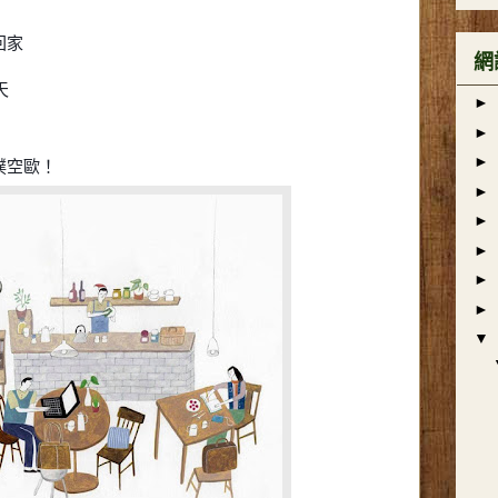
回家
網
天
►
►
►
撲空歐！
►
►
►
►
►
▼