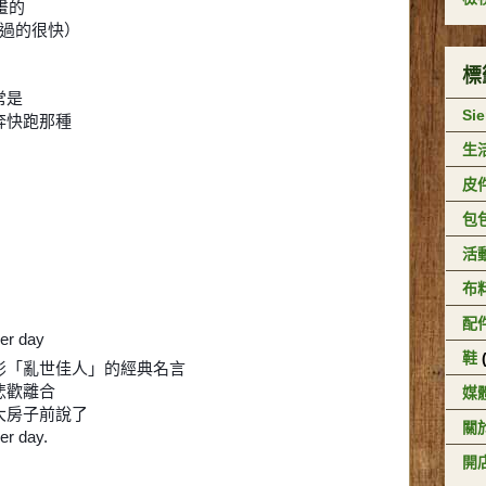
畫的
間過的很快）
標
常是
Si
奔快跑那種
生
皮
包
活
布
配
her day
鞋
影「亂世佳人」的經典名言
悲歡離合
媒
大房子前說了
關於
her day.
開