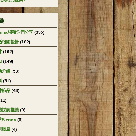
籤
enna想和你們分享
(335)
活相關設計
(182)
件
(162)
包
(149)
動介紹
(53)
料
(51)
件飾品
(48)
(11)
體採訪推薦
(9)
Sienna
(6)
店道具
(4)