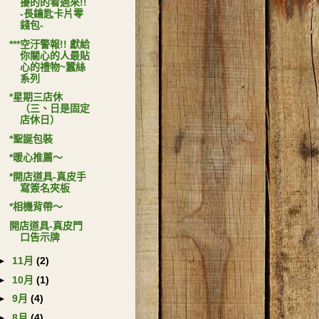
擾的的看過來!!
-長鑰匙卡片零
錢包-
***空汙警報!! 獻給
你關心的人最貼
心的禮物~蠶絲
系列
*星期三店休
（三、日是固定
店休日）
*聖誕包裝
*暖心推薦～
*開店道具-真皮手
寫簽名夾板
*相機背帶～
開店道具-真皮門
口告示牌
►
11月
(2)
►
10月
(1)
►
9月
(4)
►
8月
(4)