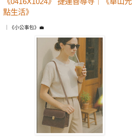
《0416X1024》 捷運善導寺｜《華山光
點生活》
｜《小公事包》💼