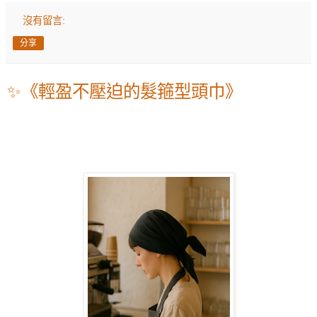
沒有留言:
分享
✨《輕盈不壓迫的髮箍型頭巾》