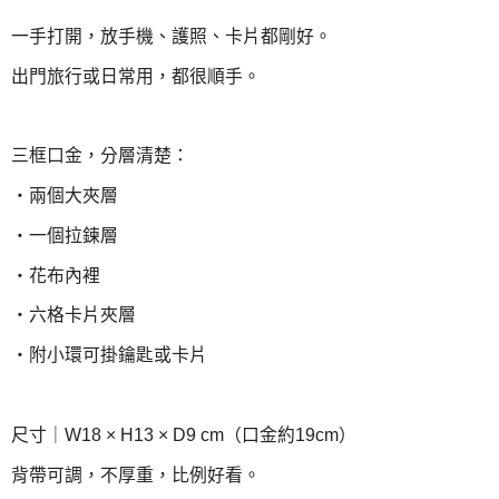
一手打開，放手機、護照、卡片都剛好。
出門旅行或日常用，都很順手。
三框口金，分層清楚：
・兩個大夾層
・一個拉鍊層
・花布內裡
・六格卡片夾層
・附小環可掛鑰匙或卡片
尺寸｜W18 × H13 × D9 cm（口金約19cm）
背帶可調，不厚重，比例好看。