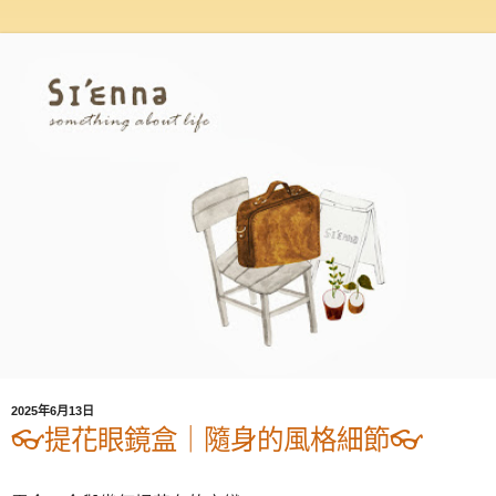
2025年6月13日
👓提花眼鏡盒｜隨身的風格細節👓