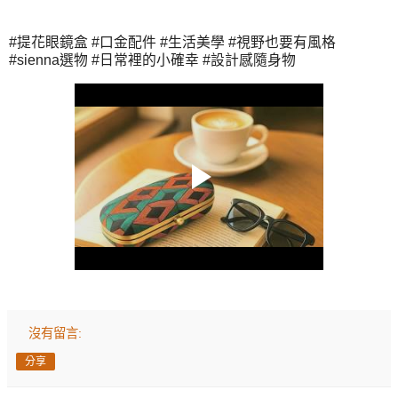
#提花眼鏡盒 #口金配件 #生活美學 #視野也要有風格
#sienna選物 #日常裡的小確幸 #設計感隨身物
沒有留言:
分享