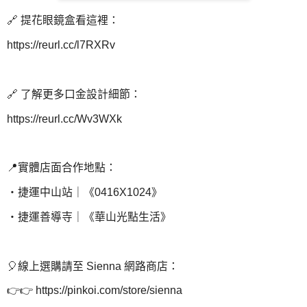
🔗 提花眼鏡盒看這裡：
https://reurl.cc/l7RXRv
🔗 了解更多口金設計細節：
https://reurl.cc/Wv3WXk
📍實體店面合作地點：
・捷運中山站｜《0416X1024》
・捷運善導寺｜《華山光點生活》
🎈線上選購請至 Sienna 網路商店：
👉👉 https://pinkoi.com/store/sienna