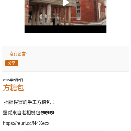
沒有留言:
分享
2025年2月2日
方糖包
拙拙樸實的手工方糖包：
靈感來自老相機包📷📷📷
https://reurl.cc/N4Xezx