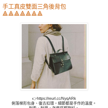
手工真皮雙面三角後背包
🔺🔺🔺🔺🔺🔺🔺
👉https://reurl.cc/NyqARk
俐落梯形包身、復古扣環，細節都是手作的溫度。