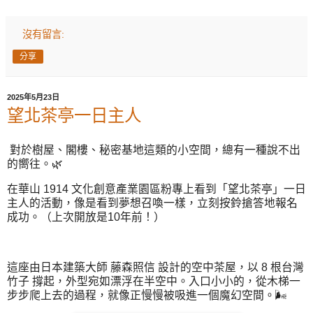
沒有留言:
分享
2025年5月23日
望北茶亭一日主人
對於樹屋、閣樓、秘密基地這類的小空間，總有一種說不出
的嚮往。🌿
在華山 1914 文化創意產業園區粉專上看到「望北茶亭」一日
主人的活動，像是看到夢想召喚一樣，立刻按鈴搶答地報名
成功。（上次開放是10年前！）
這座由日本建築大師 藤森照信 設計的空中茶屋，以 8 根台灣
竹子 撐起，外型宛如漂浮在半空中。入口小小的，從木梯一
步步爬上去的過程，就像正慢慢被吸進一個魔幻空間。🌬️