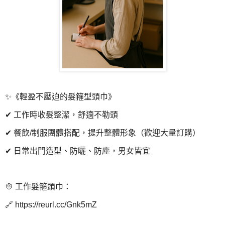
✨《輕盈不壓迫的髮箍型頭巾》
✔ 工作時收髮整潔，舒適不勒頭
✔ 餐飲/制服團體搭配，提升整體形象（歡迎大量訂購）
✔ 日常出門造型、防曬、防塵，男女皆宜
👳 工作髮箍頭巾：
🔗 https://reurl.cc/Gnk5mZ