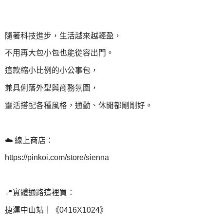
隨著科技進步，生活越來越輕盈，
不用再大包小包也能從容出門。
這款縮小比例的小公事包，
兼具俐落外型與商務氛圍，
靈活搭配各種風格，通勤、休閒都剛剛好。
☁️ 線上商店：
https://pinkoi.com/store/sienna
📍實體通路這裡買：
捷運中山站｜《0416X1024》