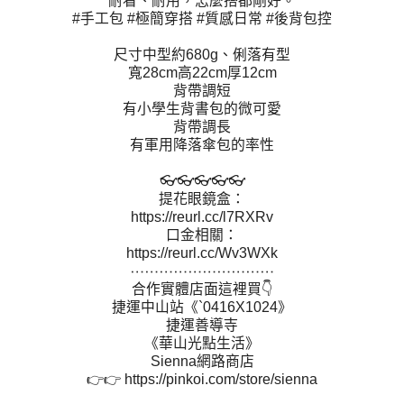
耐看、耐用，怎麼搭都剛好。
#手工包 #極簡穿搭 #質感日常 #後背包控
尺寸中型約680g、俐落有型
寬28cm高22cm厚12cm
背帶調短
有小學生背書包的微可愛
背帶調長
有軍用降落傘包的率性
👓👓👓👓👓
提花眼鏡盒：
https://reurl.cc/l7RXRv
口金相關：
https://reurl.cc/Wv3WXk
⋯⋯⋯⋯⋯⋯⋯⋯⋯⋯
合作實體店面這裡買👇
捷運中山站《`0416X1024》
捷運善導寺
《華山光點生活》
Sienna網路商店
👉👉 https://pinkoi.com/store/sienna