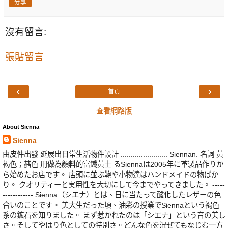
分享
沒有留言:
張貼留言
‹
›
首頁
查看網路版
About Sienna
Sienna
由皮件出發 延展出日常生活物件設計 ....................... Siennan. 名詞 黃
褐色；赭色 用做為顏料的富鐵黃土 るSiennaは2005年に革製品作りか
ら始めたお店です。 店頭に並ぶ鞄や小物達はハンドメイドの物ばか
り。 クオリティーと実用性を大切にして今までやってきました。 -----
------------ Sienna（シエナ）とは、日に当たって酸化したレザーの色
合いのことです。 美大生だった頃、油彩の授業でSiennaという褐色
系の鉱石を知りました。 まず惹かれたのは「シエナ」という音の美し
さ。そしてやはり色としての特別さ。どんな色を混ぜてもなじむ一方