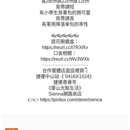
寬28cm高22cm厚12cm
背帶調短
有小學生背書包的微可愛
背帶調長
有軍用降落傘包的率性
👓👓👓👓👓
提花眼鏡盒：
https://reurl.cc/l7RXRv
口金相關：
https://reurl.cc/Wv3WXk
⋯⋯⋯⋯⋯⋯⋯⋯⋯⋯
合作實體店面這裡買👇
捷運中山站《`0416X1024》
捷運善導寺
《華山光點生活》
Sienna網路商店
👉👉 https://pinkoi.com/store/sienna