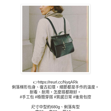
👉https://reurl.cc/NyqARk
俐落梯形包身、復古扣環，細節都是手作的溫度。
耐看、耐用，怎麼搭都剛好。
#手工包 #極簡穿搭 #質感日常 #後背包控
尺寸中型約680g、俐落有型