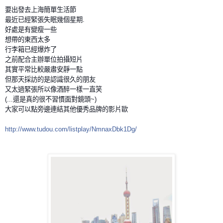
要出發去上海簡單生活節
最近已經緊張失眠幾個星期.
好處是有變瘦一些
想帶的東西太多
行李箱已經爆炸了
之前配合主辦單位拍攝短片
其實平常比較嚴肅安靜一點
但那天採訪的是認識很久的朋友
又太過緊張所以像酒醉一樣一直笑
(...還是真的很不習慣面對鏡頭~)
大家可以點旁邊連結其他優秀品牌的影片歐
http://www.tudou.com/
listplay/NmnaxDbk1Dg/