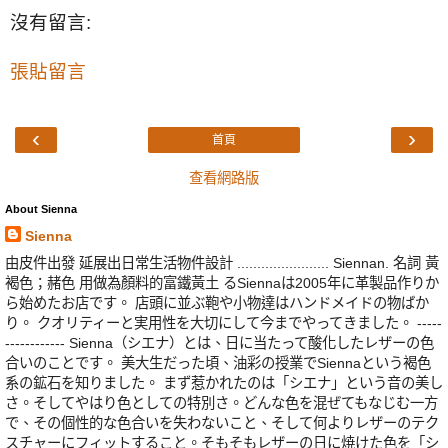
沒有留言:
張貼留言
‹
›
首頁
查看網路版
About Sienna
Sienna
由皮件出發 延展出日常生活物件設計 ....................... Siennan. 名詞 黃
褐色；赭色 用做為顏料的富鐵黃土 るSiennaは2005年に革製品作りか
ら始めたお店です。 店頭に並ぶ鞄や小物達はハンドメイドの物ばか
り。 クオリティーと実用性を大切にして今までやってきました。 -----
------------ Sienna（シエナ）とは、日に当たって酸化したレザーの色
合いのことです。 美大生だった頃、油彩の授業でSiennaという褐色
系の鉱石を知りました。 まず惹かれたのは「シエナ」という音の美し
さ。そしてやはり色としての特別さ。どんな色を混ぜてもなじむ一方
で、その個性的な色合いを失わないこと、そして何よりレザーのテク
スチャーにフィットすること。そもそもレザーの日に焼けた色を「シ