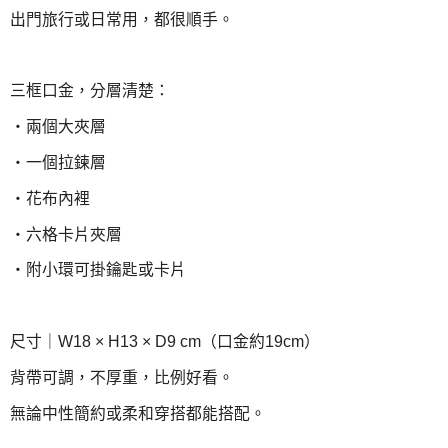
出門旅行或日常用，都很順手。
三框口金，分層清楚：
・兩個大夾層
・一個拉鍊層
・花布內裡
・六格卡片夾層
・附小環可掛鑰匙或卡片
尺寸｜W18 × H13 × D9 cm（口金約19cm）
背帶可調，不厚重，比例好看。
無論中性簡約或柔和穿搭都能搭配。