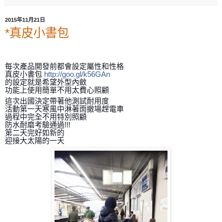
2015年11月21日
*真皮小書包
每次產品開發前都會設定屬性和性格
真皮小書包
http://goo.gl/k56GAn
的設定就是希望外型內斂
功能上使用簡單不用太費心照顧
這次出國決定帶著他測試耐用度
活動第一天寒風中淋著雨撤場趕電車
過程中完全不用特別照顧
防水耐磨考驗通過!!!
第二天完好如新的
迎接大太陽的一天