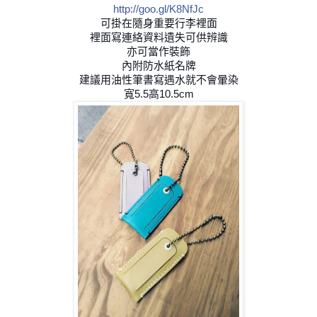
http://goo.gl/K8NfJc
可掛在隨身重要行李裡面
裡面寫連絡資料遺失可供辨識
亦可當作裝飾
內附防水紙名牌
建議用油性筆書寫遇水就不會暈染
寬5.5高10.5cm