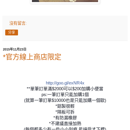
沒有留言:
分享
2015年11月23日
*官方線上商店限定
http://goo.gl/exNR4x
**單筆訂單滿$2000可以$200加購小便當
ps:一筆訂單只能加購1個
(就算一筆訂單$10000也是只能加購一個歐)
*鋁製很輕
*隔板可拆
*有防漏橡膠
*不建議直接加熱
(每個都多少有一些小小刮痕.能接受才下標)