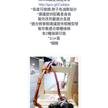
http://goo.gl/Zuddpa
*長度可微調.脖子有減壓設計
*建議提供配戴者身高
幫你改到最適合長度
*適合微單眼建議提供相機型號
幫你看適合哪種接頭
有2種接頭可挑
*1cm寬
*細線