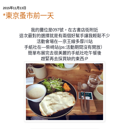
2015年11月13日
*東京蚤市前一天
我的攤位是097號，在古書店街附近
這次最對的選擇就是有兩個好幫手讓我輕鬆不少
活動會場在—京王線多摩川站
手紙社在—柴崎站(ps:活動期間沒有開放）
簡單布展完去很美麗的手紙社吃午餐後
趕緊再去採買缺的東西:P