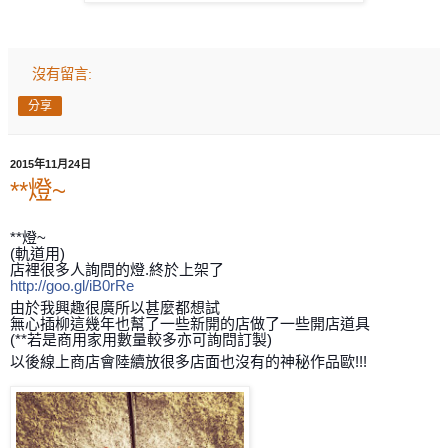
沒有留言:
分享
2015年11月24日
**燈~
**燈~
(軌道用)
店裡很多人詢問的燈.終於上架了
http://goo.gl/iB0rRe
由於我興趣很廣所以甚麼都想試
無心插柳這幾年也幫了一些新開的店做了一些開店道具
(**若是商用家用數量較多亦可詢問訂製)
以後線上商店會陸續放很多店面也沒有的神秘作品歐!!!