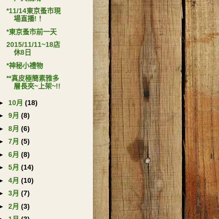
*11/14東京蚤市現
場直播!！
*東京蚤市前一天
2015/11/11~18店
休8日
*神秘小禮物
**真皮極簡素雅多
層長夾~上架~!!
►
10月
(18)
►
9月
(8)
►
8月
(6)
►
7月
(5)
►
6月
(8)
►
5月
(14)
►
4月
(10)
►
3月
(7)
►
2月
(3)