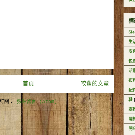
標
Si
生
皮
包
活
布
首頁
較舊的文章
配
鞋
訂閱：
張貼留言 (Atom)
媒
關於
開