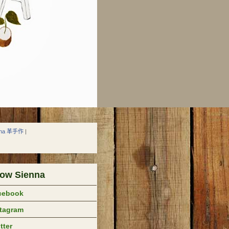
nna 革手作
|
low Sienna
cebook
stagram
tter