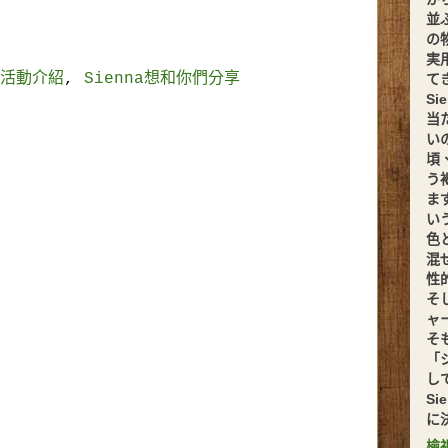
並
の
実
活動介紹
,
Sienna想和你們分享
てきま
S
当
い
頃
う
ま
い
色
混
性
そ
ャ
そ
「
し
S
に
檢