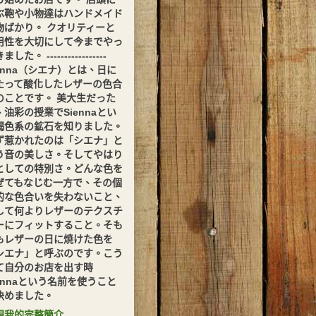
ぶ鞄や小物達はハンドメイド
物ばかり。 クオリティーと
用性を大切にして今までやっ
した。 -----------------
ienna（シエナ）とは、日に
たって酸化したレザーの色合
のことです。 美大生だった
、油彩の授業でSiennaとい
褐色系の鉱石を知りました。
ず惹かれたのは「シエナ」と
う音の美しさ。そしてやはり
としての特別さ。どんな色を
ぜてもなじむ一方で、その個
的な色合いを失わないこと、
して何よりレザーのテクスチ
ーにフィットすること。そも
もレザーの日に焼けた色を
シエナ」と呼ぶのです。こう
て自分のお店を出す時
iennaという名前を使うこと
決めました。
視我的完整簡介