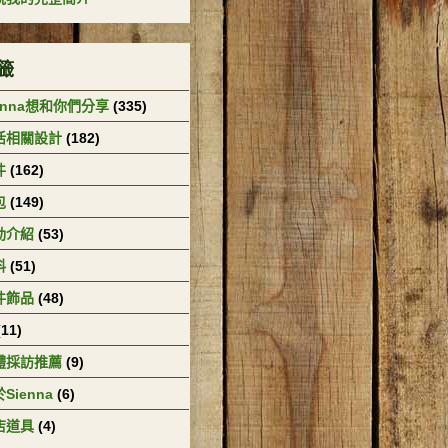
籤
enna想和你們分享
(335)
活相關設計
(182)
件
(162)
包
(149)
動介紹
(53)
料
(51)
件飾品
(48)
(11)
體採訪推薦
(9)
Sienna
(6)
店道具
(4)