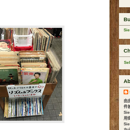
B
Si
Ch
Se
Ab
由
件設計 
Si
用
Si
か