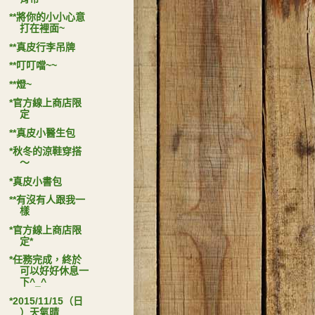
**將你的小小心意
打在裡面~
**真皮行李吊牌
**叮叮噹~~
**燈~
*官方線上商店限
定
**真皮小醫生包
*秋冬的涼鞋穿搭
～
*真皮小書包
**有沒有人跟我一
樣
*官方線上商店限
定*
*任務完成，終於
可以好好休息一
下^_^
*2015/11/15（日
）天氣晴