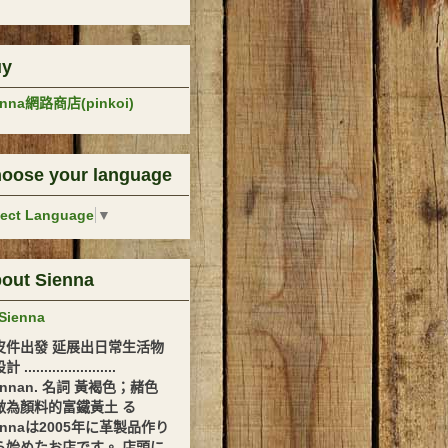
uy
enna網路商店(pinkoi)
oose your language
lect Language
▼
out Sienna
Sienna
皮件出發 延展出日常生活物
.......................
ennan. 名詞 黃褐色；赭色
做為顏料的富鐵黃土 る
ennaは2005年に革製品作り
ら始めたお店です。 店頭に