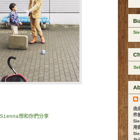
B
Si
Ch
Se
Ab
由
件設計 
Sienna想和你們分享
Si
用
Si
か