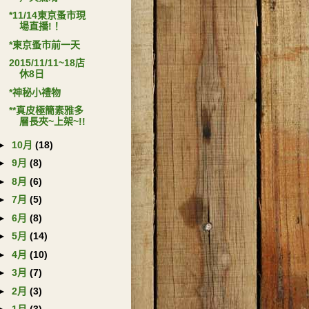
*11/14東京蚤市現
場直播!！
*東京蚤市前一天
2015/11/11~18店
休8日
*神秘小禮物
**真皮極簡素雅多
層長夾~上架~!!
►
10月
(18)
►
9月
(8)
►
8月
(6)
►
7月
(5)
►
6月
(8)
►
5月
(14)
►
4月
(10)
►
3月
(7)
►
2月
(3)