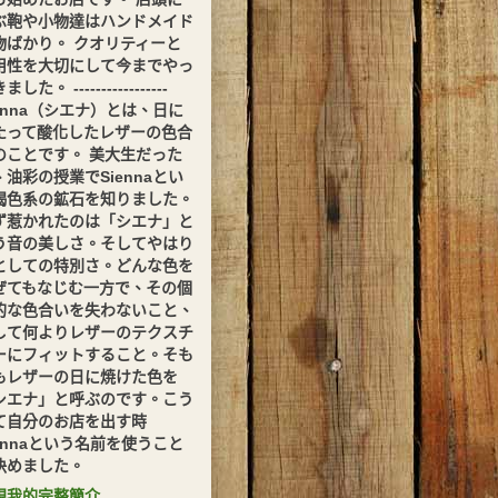
ぶ鞄や小物達はハンドメイド
物ばかり。 クオリティーと
用性を大切にして今までやっ
した。 -----------------
ienna（シエナ）とは、日に
たって酸化したレザーの色合
のことです。 美大生だった
、油彩の授業でSiennaとい
褐色系の鉱石を知りました。
ず惹かれたのは「シエナ」と
う音の美しさ。そしてやはり
としての特別さ。どんな色を
ぜてもなじむ一方で、その個
的な色合いを失わないこと、
して何よりレザーのテクスチ
ーにフィットすること。そも
もレザーの日に焼けた色を
シエナ」と呼ぶのです。こう
て自分のお店を出す時
iennaという名前を使うこと
決めました。
視我的完整簡介