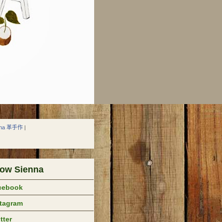
nna 革手作
|
low Sienna
cebook
stagram
tter