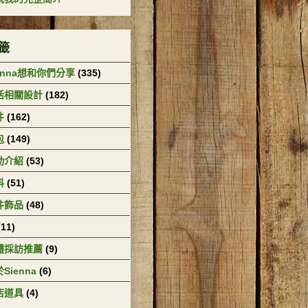
籤
enna想和你們分享
(335)
活相關設計
(182)
件
(162)
包
(149)
動介紹
(53)
料
(51)
件飾品
(48)
(11)
體採訪推薦
(9)
Sienna
(6)
店道具
(4)