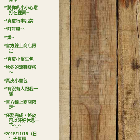
**將你的小小心意
打在裡面~
**真皮行李吊牌
**叮叮噹~~
**燈~
*官方線上商店限
定
**真皮小醫生包
*秋冬的涼鞋穿搭
～
*真皮小書包
**有沒有人跟我一
樣
*官方線上商店限
定*
*任務完成，終於
可以好好休息一
下^_^
*2015/11/15（日
）天氣晴