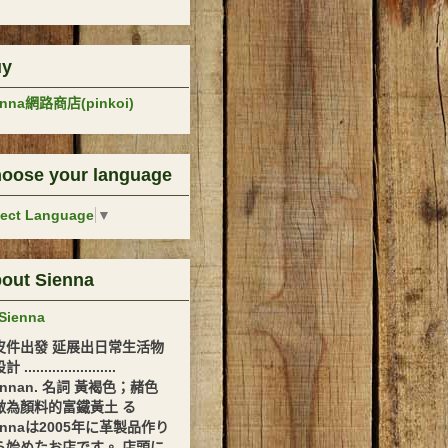
uy
enna網路商店(pinkoi)
oose your language
lect Language
▼
out Sienna
Sienna
皮件出發 延展出日常生活物
.......................
ennan. 名詞 黃褐色；赭色
做為顏料的富鐵黃土 る
ennaは2005年に革製品作り
ら始めたお店です。 店頭に