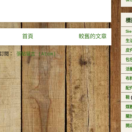
標
Si
首頁
較舊的文章
生
皮
訂閱：
張貼留言 (Atom)
包
活
布
配
鞋
媒
關於
開