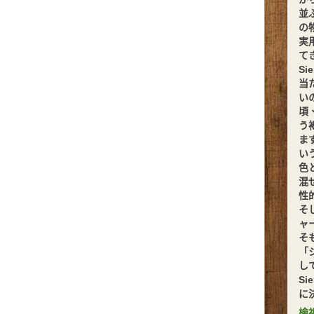
並
の
実
てきま
S
当
い
頃
う
ま
い
色
混
性
そ
ャ
そ
「
し
S
に
檢