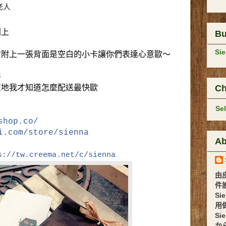
老人
則上
B
Si
會附上一張背面是空白的小卡讓你們表達心意歐～
件
Ch
在地我才知道怎麼配送最快歐
Se
shop.co/
i.com/store/sienna
Ab
s://tw.creema.net/c/sienna
由
件設計 
Si
用
Si
か