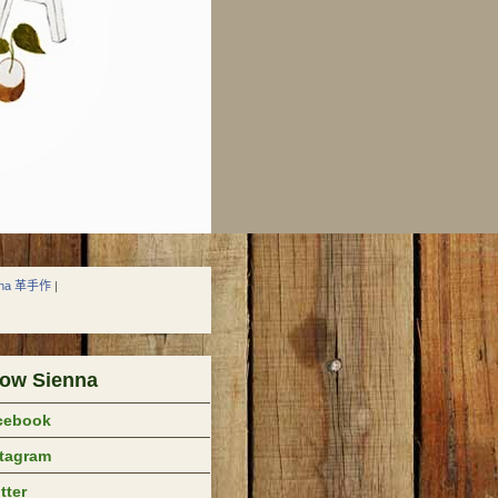
nna 革手作
|
low Sienna
cebook
stagram
tter