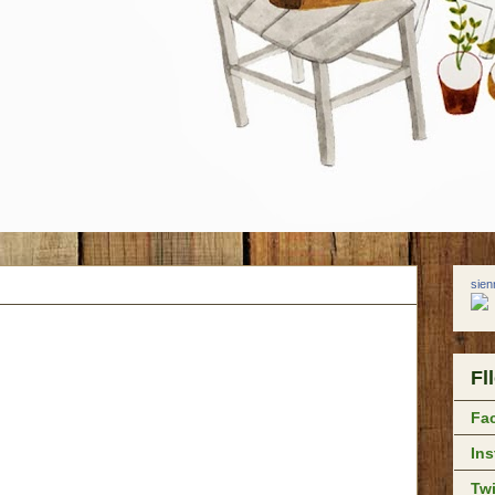
sie
Fl
Fa
In
Twi