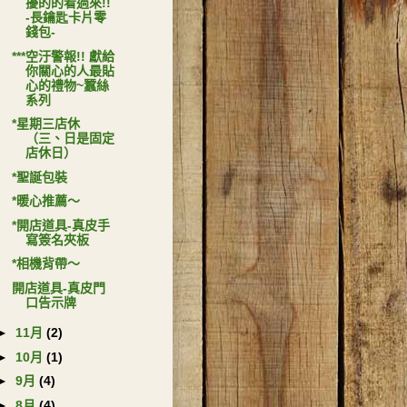
擾的的看過來!!
-長鑰匙卡片零
錢包-
***空汙警報!! 獻給
你關心的人最貼
心的禮物~蠶絲
系列
*星期三店休
（三、日是固定
店休日）
*聖誕包裝
*暖心推薦～
*開店道具-真皮手
寫簽名夾板
*相機背帶～
開店道具-真皮門
口告示牌
►
11月
(2)
►
10月
(1)
►
9月
(4)
►
8月
(4)