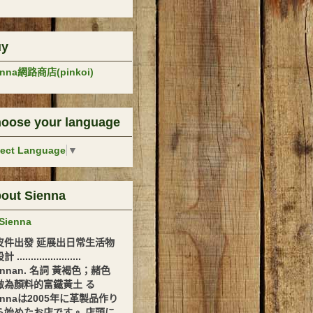
uy
enna網路商店(pinkoi)
oose your language
lect Language
▼
out Sienna
Sienna
皮件出發 延展出日常生活物
.......................
ennan. 名詞 黃褐色；赭色
做為顏料的富鐵黃土 る
ennaは2005年に革製品作り
ら始めたお店です。 店頭に