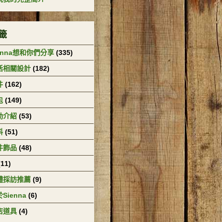
籤
enna想和你們分享
(335)
活相關設計
(182)
件
(162)
包
(149)
動介紹
(53)
料
(51)
件飾品
(48)
(11)
體採訪推薦
(9)
Sienna
(6)
店道具
(4)