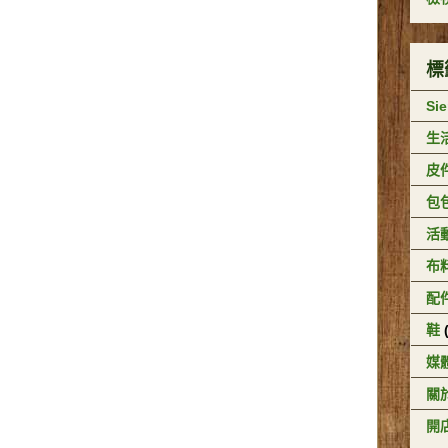
標
Si
生
皮
包
活
布
配
鞋
媒
關於
開