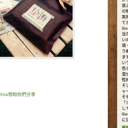
並
の
実
てきま
S
当
い
頃
う
ま
い
色
混
性
そ
ャ
enna想和你們分享
そ
「
し
S
に
檢