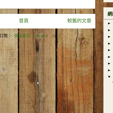
網
首頁
較舊的文章
►
►
訂閱：
張貼留言 (Atom)
►
►
►
►
►
►
▼