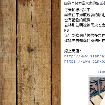
因為再努力當大家的聖誕
每天忙碌出貨中
盡量在不過度包裝的原
也有禮物的感覺
若特別註明禮物需求也
PS:
每年到這個時候很多急
建議先告知你們寄送所
線上商店:
http://www.sienna
https://www.pinko
http