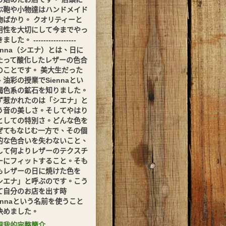
ぶ鞄や小物達はハンドメイド
物ばかり。 クオリティーと
用性を大切にして今までやっ
した。 -----------------
ienna（シエナ）とは、日に
たって酸化したレザーの色合
のことです。 美大生だった
、油彩の授業でSiennaとい
褐色系の鉱石を知りました。
ず惹かれたのは「シエナ」と
う音の美しさ。そしてやはり
としての特別さ。どんな色を
ぜてもなじむ一方で、その個
的な色合いを失わないこと、
して何よりレザーのテクスチ
ーにフィットすること。そも
もレザーの日に焼けた色を
シエナ」と呼ぶのです。こう
て自分のお店を出す時
iennaという名前を使うこと
決めました。
視我的完整簡介