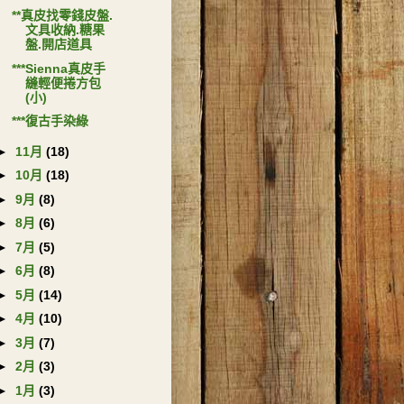
**真皮找零錢皮盤.
文具收納.糖果
盤.開店道具
***Sienna真皮手
縫輕便捲方包
(小)
***復古手染綠
►
11月
(18)
►
10月
(18)
►
9月
(8)
►
8月
(6)
►
7月
(5)
►
6月
(8)
►
5月
(14)
►
4月
(10)
►
3月
(7)
►
2月
(3)
►
1月
(3)