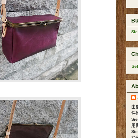
B
Si
Ch
Se
Ab
由
件設計 
Si
用
Si
か