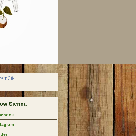
nna 革手作
|
low Sienna
cebook
stagram
tter