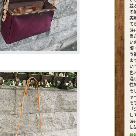
並
の
実
てきま
S
当
い
頃
う
ま
い
色
混
性
そ
ャ
そ
「
し
S
に
檢