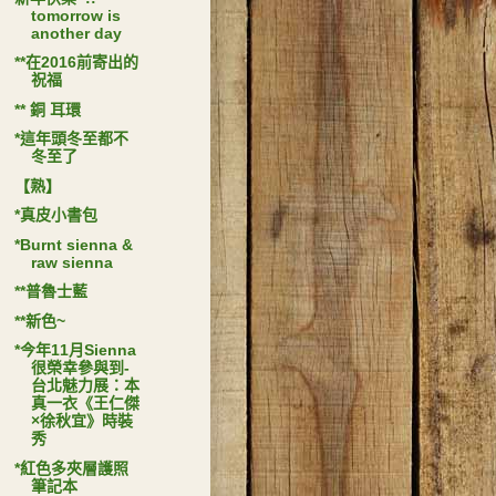
tomorrow is
another day
**在2016前寄出的
祝福
** 銅 耳環
*這年頭冬至都不
冬至了
【熟】
*真皮小書包
*Burnt sienna &
raw sienna
**普魯士藍
**新色~
*今年11月Sienna
很榮幸參與到-
台北魅力展：本
真一衣《王仁傑
×徐秋宜》時裝
秀
*紅色多夾層護照
筆記本