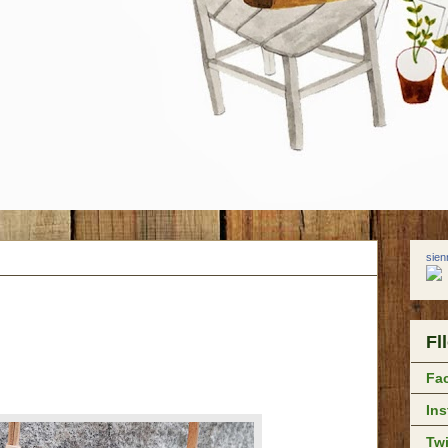
sie
Fl
Fa
In
Twi