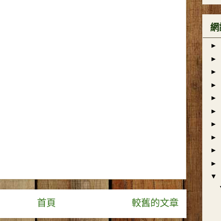
網
►
►
►
►
►
►
►
►
►
►
▼
首頁
較舊的文章