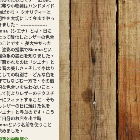
ぶ鞄や小物達はハンドメイド
物ばかり。 クオリティーと
用性を大切にして今までやっ
した。 -----------------
ienna（シエナ）とは、日に
たって酸化したレザーの色合
のことです。 美大生だった
、油彩の授業でSiennaとい
褐色系の鉱石を知りました。
ず惹かれたのは「シエナ」と
う音の美しさ。そしてやはり
としての特別さ。どんな色を
ぜてもなじむ一方で、その個
的な色合いを失わないこと、
して何よりレザーのテクスチ
ーにフィットすること。そも
もレザーの日に焼けた色を
シエナ」と呼ぶのです。こう
て自分のお店を出す時
iennaという名前を使うこと
決めました。
視我的完整簡介