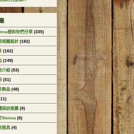
籤
enna想和你們分享
(335)
活相關設計
(182)
件
(162)
包
(149)
動介紹
(53)
料
(51)
件飾品
(48)
(11)
體採訪推薦
(9)
Sienna
(6)
店道具
(4)