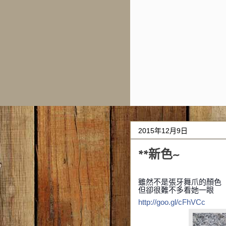
2015年12月9日
**新色~
雖然不是張牙舞爪的顏色
但卻很難不多看她一眼
http://goo.gl/cFhVCc