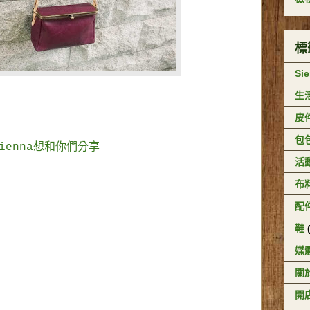
標
Si
生
皮
包
Sienna想和你們分享
活
布
配
鞋
媒
關於
開