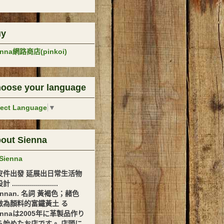
uy
enna網路商店(pinkoi)
oose your language
lect Language
▼
out Sienna
Sienna
皮件出發 延展出日常生活物
.......................
ennan. 名詞 黃褐色；赭色
做為顏料的富鐵黃土 る
ennaは2005年に革製品作り
ら始めたお店です。 店頭に