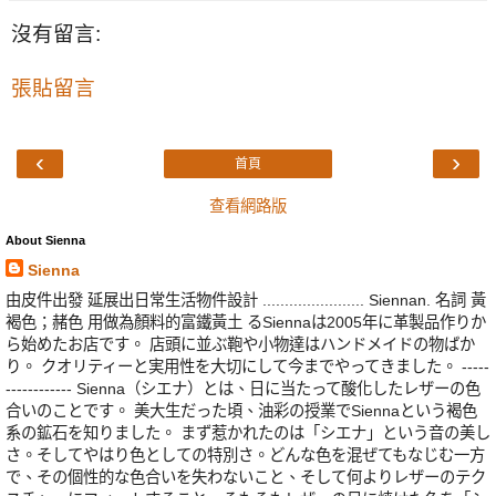
沒有留言:
張貼留言
‹
›
首頁
查看網路版
About Sienna
Sienna
由皮件出發 延展出日常生活物件設計 ....................... Siennan. 名詞 黃
褐色；赭色 用做為顏料的富鐵黃土 るSiennaは2005年に革製品作りか
ら始めたお店です。 店頭に並ぶ鞄や小物達はハンドメイドの物ばか
り。 クオリティーと実用性を大切にして今までやってきました。 -----
------------ Sienna（シエナ）とは、日に当たって酸化したレザーの色
合いのことです。 美大生だった頃、油彩の授業でSiennaという褐色
系の鉱石を知りました。 まず惹かれたのは「シエナ」という音の美し
さ。そしてやはり色としての特別さ。どんな色を混ぜてもなじむ一方
で、その個性的な色合いを失わないこと、そして何よりレザーのテク