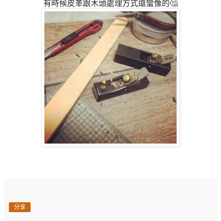
有時候皮革跟木頭處理方式還蠻像的🤔
分享