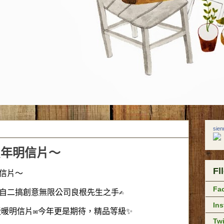
sie
師賀年明信片～
Fl
明信片～
Fa
出自二搞創意無限公司良根先生之手✍️
In
暖明信片✉️今年更是期待，精品等級✨
Twi