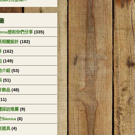
籤
enna想和你們分享
(335)
活相關設計
(182)
件
(162)
包
(149)
動介紹
(53)
料
(51)
件飾品
(48)
(11)
體採訪推薦
(9)
Sienna
(6)
店道具
(4)