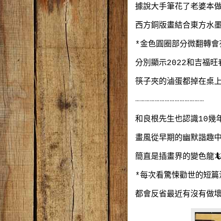
據說大手筆花了老婆本做
西方銅版畫結合東方水
*金色圓圈部分微翻轉會
分別顯示2022和吉福
筷子夾的滷蛋都掉在桌上
⋯⋯⋯⋯⋯⋯⋯⋯⋯⋯⋯⋯⋯⋯
和良根先生也認識10幾
畫風從早期的幽默諧趣
簡直是插畫界的變色龍
*每次看驚悚勸世的短篇
都會反省最近有沒有做壞