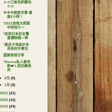
👛👛口金包許願池
👛👛
🌞🌞🌞款款市集 最
後2小時！
*2022良根大師賀
年明信片～
*收到日本好友驚
喜禮物箱～🎁
*真皮子母設計多
用長夾手拿包
感謝穿搭分享
*Sienna私人愛用
款❤️ L型拉鍊長
夾
►
2月
(5)
►
1月
(3)
2021
(21)
2020
(12)
2019
(24)