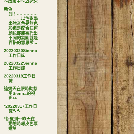
～改版中～📐📏✂️
新色
到！⋯⋯⋯⋯⋯
⋯⋯⋯以色彩學
來說灰色是無色
彩但是配合任何
顏色都能襯托出
不同的氛圍就是
百搭的意思啦...
20220320Sienna
工作日誌
20220322Sienna
工作日誌
20220318工作日
誌
這幾天在限時動態
用Sienna的視
角👀
*20220317工作日
誌🔨🔨
*新皮到～昨天在
動態時報皮色票
選🥁