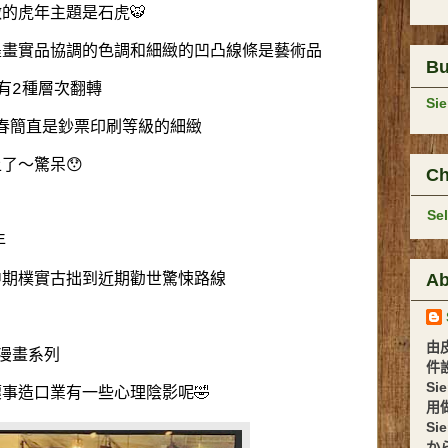
的虎年主題是石虎🐯
墨畫實品協調的色調和細緻的凹凸線條是藝術品
B
有2種層次翻轉
Si
旺春簡直是鈔票印刷等級的細緻
了～驚呆😯
Ch
Se
年
Ab
中期樸實古拙到近期勸世驚悚路線

由
漫畫系列
件設計 
Si
事造口業有一些心理陰影呢🤣
用
Si
か