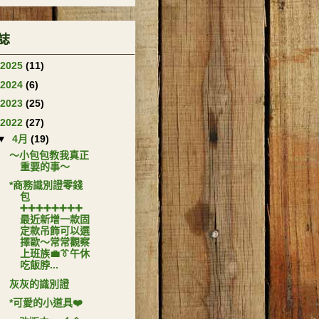
誌
2025
(11)
2024
(6)
2023
(25)
2022
(27)
▼
4月
(19)
～小包包教我真正
重要的事～
*商務識別證零錢
包
➕➕➕➕➕➕➕➕
最近新增一款固
定款吊飾可以選
擇歐～常常觀察
上班族💼👔午休
吃飯脖...
灰灰的識別證
*可愛的小道具❤️