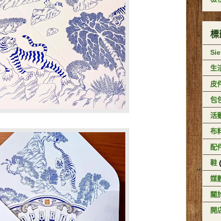
標
Si
生
皮
包
活
布
配
鞋
媒
關於
開