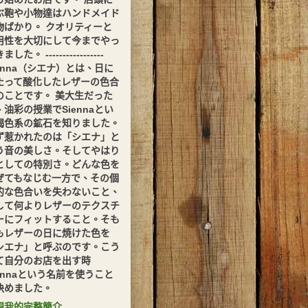
ぶ鞄や小物達はハンドメイド
物ばかり。 クオリティーと
用性を大切にして今までやっ
した。 -----------------
ienna（シエナ）とは、日に
たって酸化したレザーの色合
のことです。 美大生だった
、油彩の授業でSiennaとい
褐色系の鉱石を知りました。
ず惹かれたのは「シエナ」と
う音の美しさ。そしてやはり
としての特別さ。どんな色を
ぜてもなじむ一方で、その個
的な色合いを失わないこと、
して何よりレザーのテクスチ
ーにフィットすること。そも
もレザーの日に焼けた色を
シエナ」と呼ぶのです。こう
て自分のお店を出す時
iennaという名前を使うこと
決めました。
視我的完整簡介