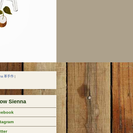
nna 革手作
|
low Sienna
cebook
stagram
tter