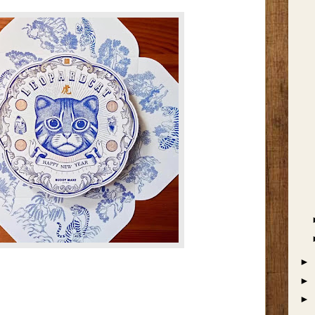
►
►
►