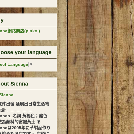
uy
enna網路商店(pinkoi)
oose your language
lect Language
▼
out Sienna
Sienna
皮件出發 延展出日常生活物
.......................
ennan. 名詞 黃褐色；赭色
做為顏料的富鐵黃土 る
ennaは2005年に革製品作り
ら始めたお店です。 店頭に