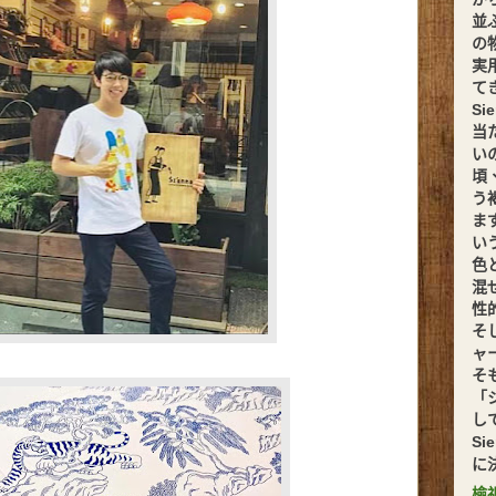
並
の
実
てきま
S
当
い
頃
う
ま
い
色
混
性
そ
ャ
そ
「
し
S
に
檢