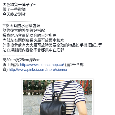
黑色缺貨一陣子了~
做了一些微調
今天終於到貨
.............................
**皮面有防水耐磨處理
簡約復古的外型很好搭配
袋身輕巧容量足以容納日常所需
內部左右兩側瘦長夾層可放雨傘和水
外側後背處有大夾層可放時常要拿取的物品如手機.面紙..等
貼心規劃讓內容物不會都集中在底部
-----------------------
高30cm寬25cm厚8cm
線上商店:
http://www.siennashop.co/
(滿1千含郵
資)
http://www.pinkoi.com/store/sienna