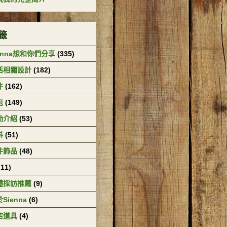
籤
enna想和你們分享
(335)
活相關設計
(182)
件
(162)
包
(149)
動介紹
(53)
料
(51)
件飾品
(48)
(11)
體採訪推薦
(9)
Sienna
(6)
店道具
(4)