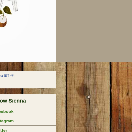
nna 革手作
|
low Sienna
cebook
stagram
tter