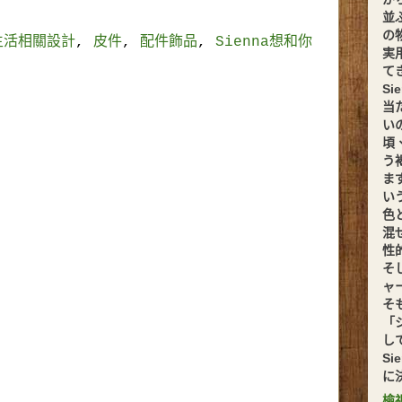
並
の
生活相關設計
,
皮件
,
配件飾品
,
Sienna想和你
実
てきま
S
当
い
頃
う
ま
い
色
混
性
そ
ャ
そ
「
し
S
に
檢