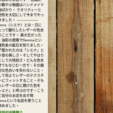
ぶ鞄や小物達はハンドメイド
物ばかり。 クオリティーと
用性を大切にして今までやっ
した。 -----------------
ienna（シエナ）とは、日に
たって酸化したレザーの色合
のことです。 美大生だった
、油彩の授業でSiennaとい
褐色系の鉱石を知りました。
ず惹かれたのは「シエナ」と
う音の美しさ。そしてやはり
としての特別さ。どんな色を
ぜてもなじむ一方で、その個
的な色合いを失わないこと、
して何よりレザーのテクスチ
ーにフィットすること。そも
もレザーの日に焼けた色を
シエナ」と呼ぶのです。こう
て自分のお店を出す時
iennaという名前を使うこと
決めました。
視我的完整簡介