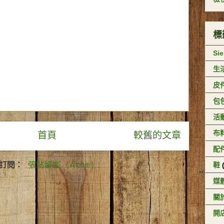
標
Si
生
皮
包
活
布
首頁
較舊的文章
配
訂閱：
張貼留言 (Atom)
鞋
媒
關於
開