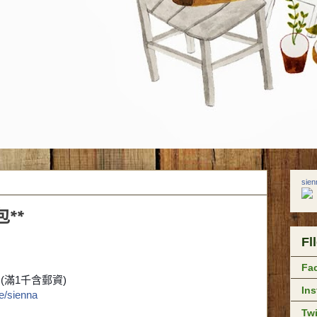
sie
**
Fl
Fa
(滿1千含郵資)
In
e/sienna
Twi