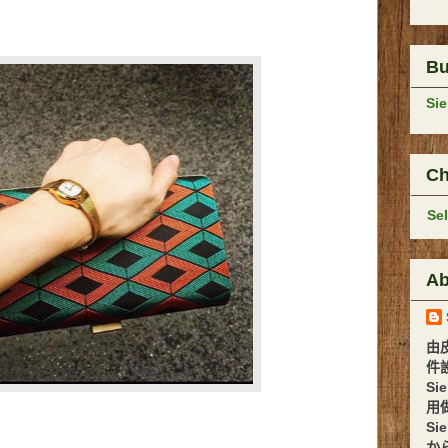
B
Si
Ch
Se
Ab
由
件設計 
Si
用
Si
か