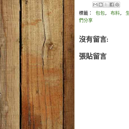
標籤：
包包
,
布料
,
們分享
沒有留言:
張貼留言