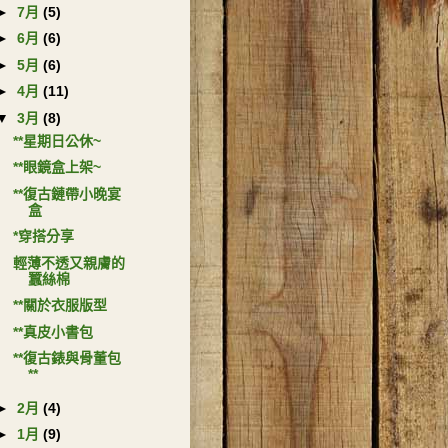
►
7月
(5)
►
6月
(6)
►
5月
(6)
►
4月
(11)
▼
3月
(8)
**星期日公休~
**眼鏡盒上架~
**復古鏈帶小晚宴
盒
*穿搭分享
輕薄不透又親膚的
蠶絲棉
**關於衣服版型
**真皮小書包
**復古錶與骨董包
**
►
2月
(4)
►
1月
(9)