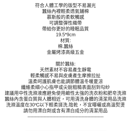
符合人體工學的版型不易漏光
蠶絲內裡輕柔透氣鋪棉
慕斯般的柔軟觸感
可調整彈性織帶
帶給你更好的睡眠品質
19.5*9cm
材質:
棉.蠶絲
金屬烤漆高級五金
關於蠶絲:
天然素材不容易產生靜電
輕柔觸感不易與皮膚產生摩擦拉扯
溫柔呵護肌膚也能調節體溫冬暖夏涼
纖維柔細小心指甲或尖銳粗糙表面刮到勾紗
建議用中性洗滌液應避免使用鹼性太強的洗衣粉和肥皂洗滌
蠶絲內含蛋白質與人體相近，可用清洗身體的清潔用品洗滌
洗滌溫度在30℃以下輕柔搓洗.陰乾，不宜曝曬或高溫熨燙
請勿用漂白劑或含有漂白成分的清潔用品
----------------------------------------------------