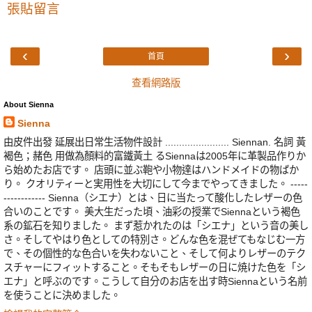
張貼留言
‹
›
首頁
查看網路版
About Sienna
Sienna
由皮件出發 延展出日常生活物件設計 ....................... Siennan. 名詞 黃
褐色；赭色 用做為顏料的富鐵黃土 るSiennaは2005年に革製品作りか
ら始めたお店です。 店頭に並ぶ鞄や小物達はハンドメイドの物ばか
り。 クオリティーと実用性を大切にして今までやってきました。 -----
------------ Sienna（シエナ）とは、日に当たって酸化したレザーの色
合いのことです。 美大生だった頃、油彩の授業でSiennaという褐色
系の鉱石を知りました。 まず惹かれたのは「シエナ」という音の美し
さ。そしてやはり色としての特別さ。どんな色を混ぜてもなじむ一方
で、その個性的な色合いを失わないこと、そして何よりレザーのテク
スチャーにフィットすること。そもそもレザーの日に焼けた色を「シ
エナ」と呼ぶのです。こうして自分のお店を出す時Siennaという名前
を使うことに決めました。