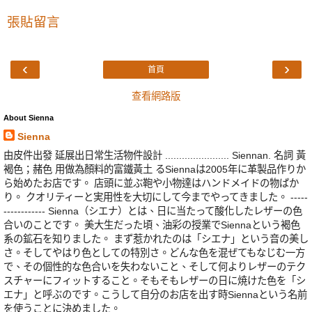
張貼留言
‹
›
首頁
查看網路版
About Sienna
Sienna
由皮件出發 延展出日常生活物件設計 ....................... Siennan. 名詞 黃
褐色；赭色 用做為顏料的富鐵黃土 るSiennaは2005年に革製品作りか
ら始めたお店です。 店頭に並ぶ鞄や小物達はハンドメイドの物ばか
り。 クオリティーと実用性を大切にして今までやってきました。 -----
------------ Sienna（シエナ）とは、日に当たって酸化したレザーの色
合いのことです。 美大生だった頃、油彩の授業でSiennaという褐色
系の鉱石を知りました。 まず惹かれたのは「シエナ」という音の美し
さ。そしてやはり色としての特別さ。どんな色を混ぜてもなじむ一方
で、その個性的な色合いを失わないこと、そして何よりレザーのテク
スチャーにフィットすること。そもそもレザーの日に焼けた色を「シ
エナ」と呼ぶのです。こうして自分のお店を出す時Siennaという名前
を使うことに決めました。