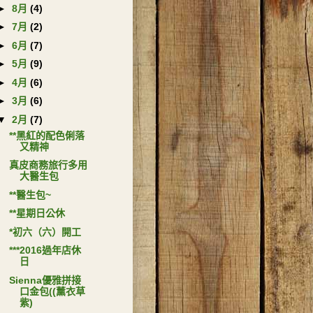
►
8月
(4)
►
7月
(2)
►
6月
(7)
►
5月
(9)
►
4月
(6)
►
3月
(6)
▼
2月
(7)
**黑紅的配色俐落
又精神
真皮商務旅行多用
大醫生包
**醫生包~
**星期日公休
*初六（六）開工
***2016過年店休
日
Sienna優雅拼接
口金包((薰衣草
紫)