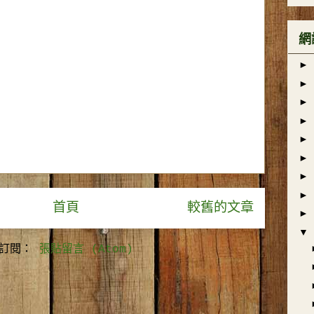
網
►
►
►
►
►
►
►
►
首頁
較舊的文章
►
▼
訂閱：
張貼留言 (Atom)