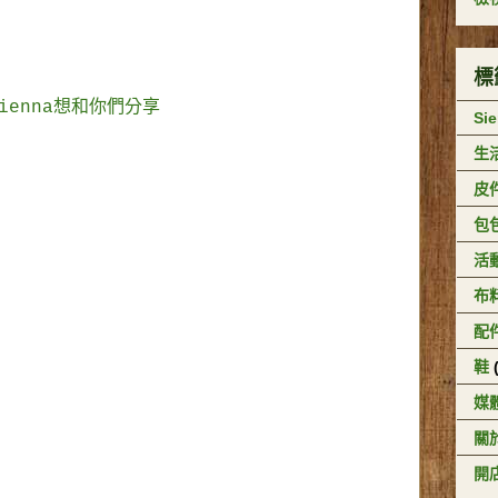
標
Sienna想和你們分享
Si
生
皮
包
活
布
配
鞋
媒
關於
開