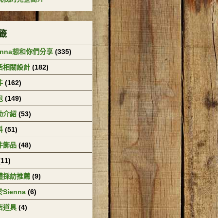
籤
enna想和你們分享
(335)
活相關設計
(182)
件
(162)
包
(149)
動介紹
(53)
料
(51)
件飾品
(48)
(11)
體採訪推薦
(9)
Sienna
(6)
店道具
(4)