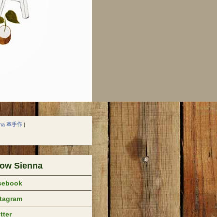
nna 革手作
|
low Sienna
cebook
stagram
tter