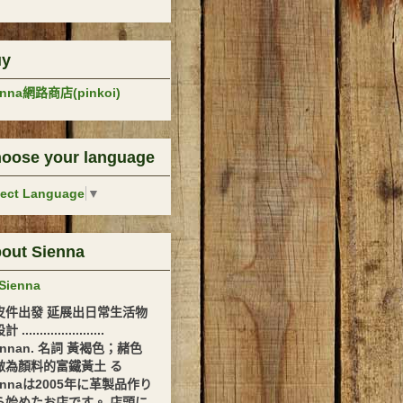
uy
enna網路商店(pinkoi)
oose your language
lect Language
▼
out Sienna
Sienna
皮件出發 延展出日常生活物
.......................
ennan. 名詞 黃褐色；赭色
做為顏料的富鐵黃土 る
ennaは2005年に革製品作り
ら始めたお店です。 店頭に