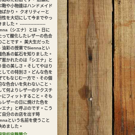
ぶ鞄や小物達はハンドメイド
物ばかり。 クオリティーと
用性を大切にして今までやっ
した。 -----------------
ienna（シエナ）とは、日に
たって酸化したレザーの色合
のことです。 美大生だった
、油彩の授業でSiennaとい
褐色系の鉱石を知りました。
ず惹かれたのは「シエナ」と
う音の美しさ。そしてやはり
としての特別さ。どんな色を
ぜてもなじむ一方で、その個
的な色合いを失わないこと、
して何よりレザーのテクスチ
ーにフィットすること。そも
もレザーの日に焼けた色を
シエナ」と呼ぶのです。こう
て自分のお店を出す時
iennaという名前を使うこと
決めました。
視我的完整簡介