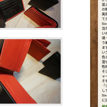
並
の
実
てきま
S
当
い
頃
う
ま
い
色
混
性
そ
ャ
そ
「
し
S
に
檢