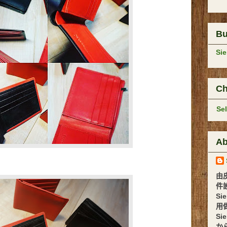
B
Si
Ch
Se
Ab
由
件設計 
Si
用
Si
か