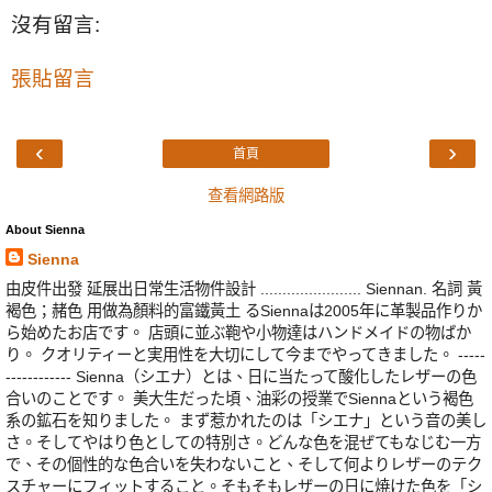
沒有留言:
張貼留言
‹
›
首頁
查看網路版
About Sienna
Sienna
由皮件出發 延展出日常生活物件設計 ....................... Siennan. 名詞 黃
褐色；赭色 用做為顏料的富鐵黃土 るSiennaは2005年に革製品作りか
ら始めたお店です。 店頭に並ぶ鞄や小物達はハンドメイドの物ばか
り。 クオリティーと実用性を大切にして今までやってきました。 -----
------------ Sienna（シエナ）とは、日に当たって酸化したレザーの色
合いのことです。 美大生だった頃、油彩の授業でSiennaという褐色
系の鉱石を知りました。 まず惹かれたのは「シエナ」という音の美し
さ。そしてやはり色としての特別さ。どんな色を混ぜてもなじむ一方
で、その個性的な色合いを失わないこと、そして何よりレザーのテク
スチャーにフィットすること。そもそもレザーの日に焼けた色を「シ