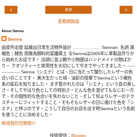
‹
›
首頁
查看網路版
About Sienna
Sienna
由皮件出發 延展出日常生活物件設計 ....................... Siennan. 名詞 黃
褐色；赭色 用做為顏料的富鐵黃土 るSiennaは2005年に革製品作りか
ら始めたお店です。 店頭に並ぶ鞄や小物達はハンドメイドの物ばか
り。 クオリティーと実用性を大切にして今までやってきました。 -----
------------ Sienna（シエナ）とは、日に当たって酸化したレザーの色
合いのことです。 美大生だった頃、油彩の授業でSiennaという褐色
系の鉱石を知りました。 まず惹かれたのは「シエナ」という音の美し
さ。そしてやはり色としての特別さ。どんな色を混ぜてもなじむ一方
で、その個性的な色合いを失わないこと、そして何よりレザーのテク
スチャーにフィットすること。そもそもレザーの日に焼けた色を「シ
エナ」と呼ぶのです。こうして自分のお店を出す時Siennaという名前
を使うことに決めました。
檢視我的完整簡介
技術提供：
Blogger
.