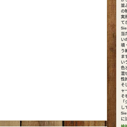
並
の
実
てきま
S
当
い
頃
う
ま
い
色
混
性
そ
ャ
そ
「
し
S
に
檢