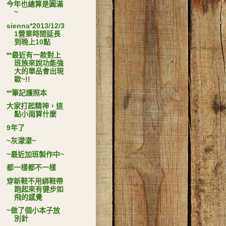
今年也總算是圓滿
~
sienna*2013/12/3
1營業時間延長
到晚上10點
**最近有一款對上
班族來說功能強
大的單品會出現
歐~!!
**筆記護照本
大家打起精神，這
點小雨算什麼
9年了
~灰濛濛~
~最近加班製作中~
都一樣都不一樣
穿新鞋不用綁鞋帶
跑起來有健步如
飛的感覺
~做了個小本子放
別針