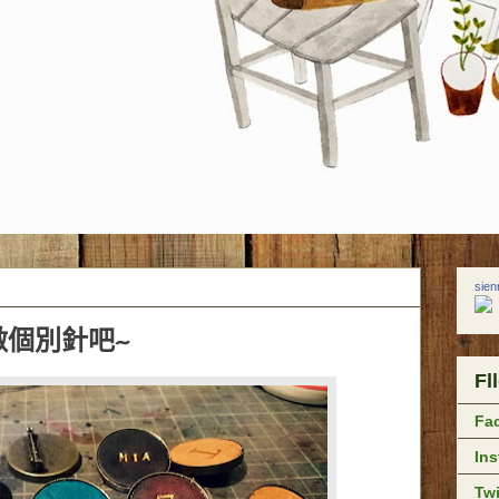
sie
做個別針吧~
Fl
Fa
In
Twi