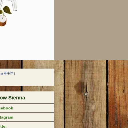
nna 革手作
|
low Sienna
cebook
stagram
tter