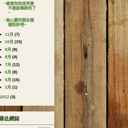
~檢查你的皮夾是
不是該換新的了
~
~為心愛的朋友做
個別針吧~
►
11月
(7)
►
10月
(15)
►
9月
(8)
►
8月
(9)
►
7月
(12)
►
6月
(8)
►
5月
(16)
►
1月
(1)
2012
(3)
尋此網誌