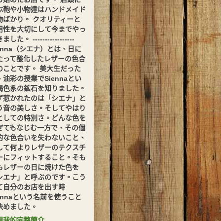
ぶ鞄や小物達はハンドメイド
物ばかり。 クオリティーと
用性を大切にして今までやっ
した。 -----------------
ienna（シエナ）とは、日に
たって酸化したレザーの色合
のことです。 美大生だった
、油彩の授業でSiennaとい
褐色系の鉱石を知りました。
ず惹かれたのは「シエナ」と
う音の美しさ。そしてやはり
としての特別さ。どんな色を
ぜてもなじむ一方で、その個
的な色合いを失わないこと、
して何よりレザーのテクスチ
ーにフィットすること。そも
もレザーの日に焼けた色を
シエナ」と呼ぶのです。こう
て自分のお店を出す時
iennaという名前を使うこと
決めました。
視我的完整簡介