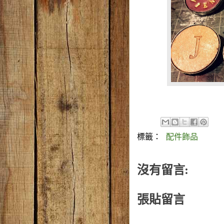
標籤：
配件飾品
沒有留言:
張貼留言