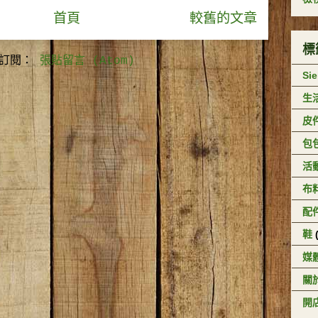
首頁
較舊的文章
標
訂閱：
張貼留言 (Atom)
Si
生
皮
包
活
布
配
鞋
媒
關於
開