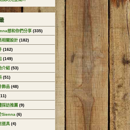
籤
enna想和你們分享
(335)
活相關設計
(182)
件
(162)
包
(149)
動介紹
(53)
料
(51)
件飾品
(48)
(11)
體採訪推薦
(9)
Sienna
(6)
店道具
(4)