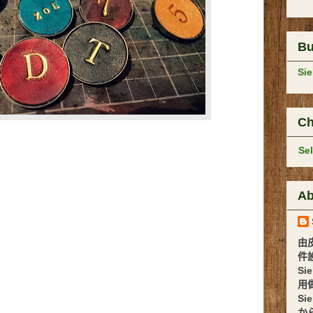
B
Si
Ch
Se
Ab
由
件設計 
Si
用
Si
か