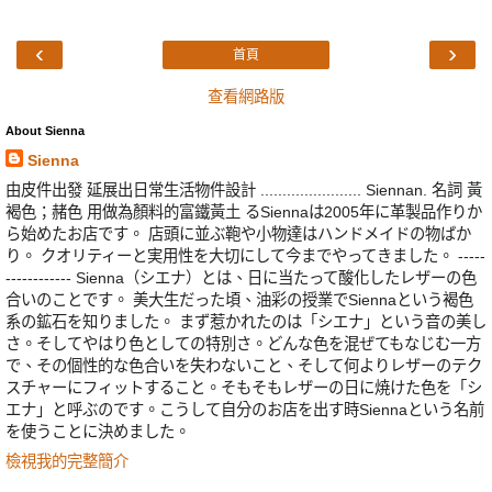
‹
›
首頁
查看網路版
About Sienna
Sienna
由皮件出發 延展出日常生活物件設計 ....................... Siennan. 名詞 黃
褐色；赭色 用做為顏料的富鐵黃土 るSiennaは2005年に革製品作りか
ら始めたお店です。 店頭に並ぶ鞄や小物達はハンドメイドの物ばか
り。 クオリティーと実用性を大切にして今までやってきました。 -----
------------ Sienna（シエナ）とは、日に当たって酸化したレザーの色
合いのことです。 美大生だった頃、油彩の授業でSiennaという褐色
系の鉱石を知りました。 まず惹かれたのは「シエナ」という音の美し
さ。そしてやはり色としての特別さ。どんな色を混ぜてもなじむ一方
で、その個性的な色合いを失わないこと、そして何よりレザーのテク
スチャーにフィットすること。そもそもレザーの日に焼けた色を「シ
エナ」と呼ぶのです。こうして自分のお店を出す時Siennaという名前
を使うことに決めました。
檢視我的完整簡介