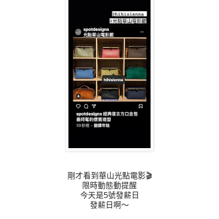
剛才看到華山光點電影🎬
限時動態動提醒
今天是5號發薪日
發薪日啊～