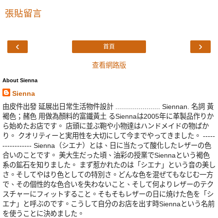
張貼留言
‹
›
首頁
查看網路版
About Sienna
Sienna
由皮件出發 延展出日常生活物件設計 ....................... Siennan. 名詞 黃
褐色；赭色 用做為顏料的富鐵黃土 るSiennaは2005年に革製品作りか
ら始めたお店です。 店頭に並ぶ鞄や小物達はハンドメイドの物ばか
り。 クオリティーと実用性を大切にして今までやってきました。 -----
------------ Sienna（シエナ）とは、日に当たって酸化したレザーの色
合いのことです。 美大生だった頃、油彩の授業でSiennaという褐色
系の鉱石を知りました。 まず惹かれたのは「シエナ」という音の美し
さ。そしてやはり色としての特別さ。どんな色を混ぜてもなじむ一方
で、その個性的な色合いを失わないこと、そして何よりレザーのテク
スチャーにフィットすること。そもそもレザーの日に焼けた色を「シ
エナ」と呼ぶのです。こうして自分のお店を出す時Siennaという名前
を使うことに決めました。