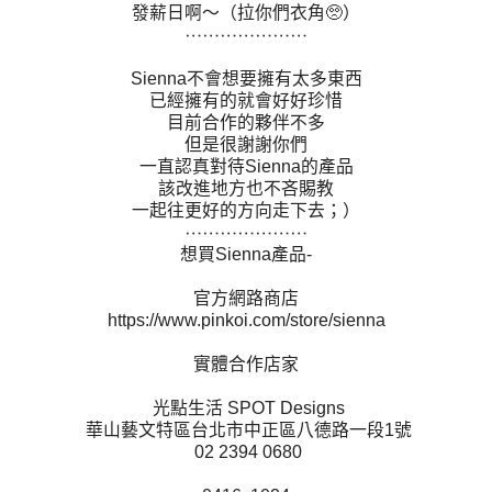
發薪日啊～（拉你們衣角🥺）
⋯⋯⋯⋯⋯⋯⋯
Sienna不會想要擁有太多東西
已經擁有的就會好好珍惜
目前合作的夥伴不多
但是很謝謝你們
一直認真對待Sienna的產品
該改進地方也不吝賜教
一起往更好的方向走下去；）
⋯⋯⋯⋯⋯⋯⋯
想買Sienna產品-
官方網路商店
https://www.pinkoi.com/store/sienna
實體合作店家
光點生活 SPOT Designs
華山藝文特區台北市中正區八德路一段1號
02 2394 0680