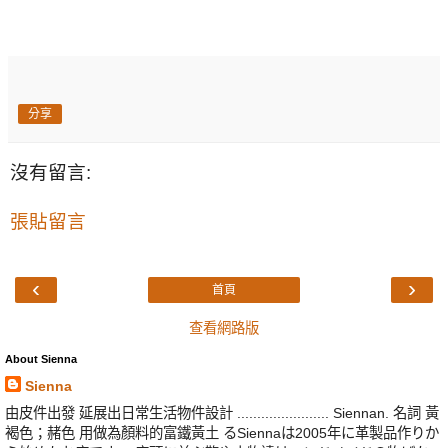
分享
沒有留言:
張貼留言
‹
›
首頁
查看網路版
About Sienna
Sienna
由皮件出發 延展出日常生活物件設計 ....................... Siennan. 名詞 黃
褐色；赭色 用做為顏料的富鐵黃土 るSiennaは2005年に革製品作りか