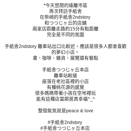
*今天悠閒的遠離市區
再次拜訪手紙舍
在柴崎的手紙舎2ndstory
和つつじヶ丘的店舖
兩家店距離走路約15分有點距離
完全是不同的氛圍
手紙舎2ndstory 離車站出口比較近，應該是很多人都會喜歡
的夢幻小店。
書、咖啡、雜貨、展覽還有餐點
手紙舎つつじヶ丘本店
離車站較遠
座落在老社區裡的小店
有種桃花源的感覺
很多媽媽帶著小孩在空地裡玩
能有這種店當鄰居真幸福^_^
整個氣氛就是peace & love
#手紙舎2ndstory
#手紙舎つつじヶ丘本店