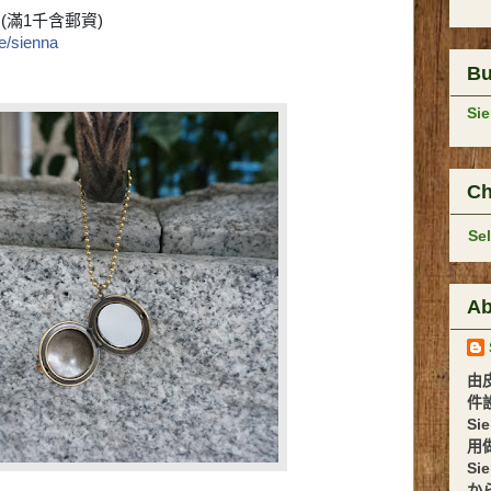
(滿1千含郵資)
e/sienna
B
Si
Ch
Se
Ab
由
件設計 
Si
用
Si
か