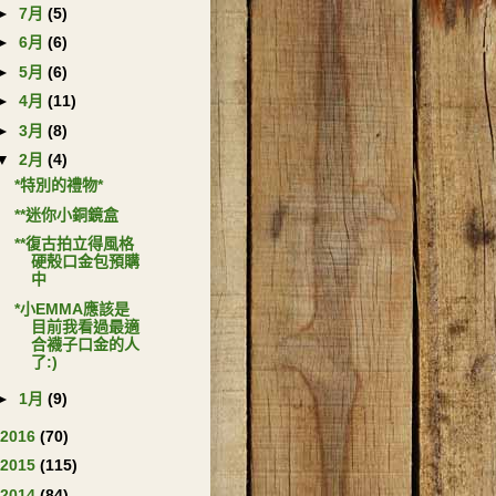
►
7月
(5)
►
6月
(6)
►
5月
(6)
►
4月
(11)
►
3月
(8)
▼
2月
(4)
*特別的禮物*
**迷你小銅鏡盒
**復古拍立得風格
硬殼口金包預購
中
*小EMMA應該是
目前我看過最適
合襪子口金的人
了:)
►
1月
(9)
2016
(70)
2015
(115)
2014
(84)