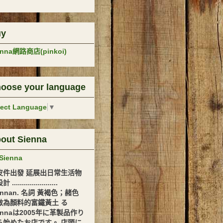
uy
enna網路商店(pinkoi)
oose your language
lect Language
▼
out Sienna
Sienna
皮件出發 延展出日常生活物
.......................
ennan. 名詞 黃褐色；赭色
做為顏料的富鐵黃土 る
ennaは2005年に革製品作り
ら始めたお店です。 店頭に