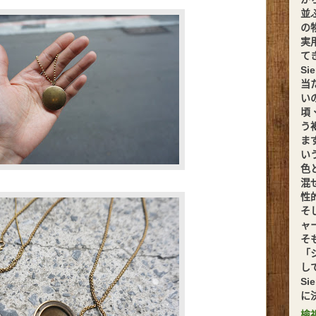
並
の
実
てきま
S
当
い
頃
う
ま
い
色
混
性
そ
ャ
そ
「
し
S
に
檢