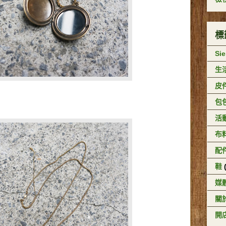
標
Si
生
皮
包
活
布
配
鞋
媒
關於
開