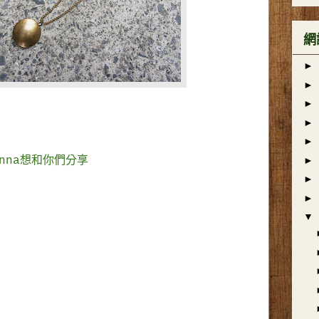
網
►
►
►
►
►
►
enna想和你們分享
►
►
▼