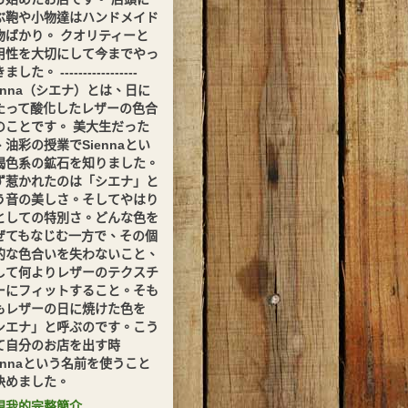
ぶ鞄や小物達はハンドメイド
物ばかり。 クオリティーと
用性を大切にして今までやっ
した。 -----------------
ienna（シエナ）とは、日に
たって酸化したレザーの色合
のことです。 美大生だった
、油彩の授業でSiennaとい
褐色系の鉱石を知りました。
ず惹かれたのは「シエナ」と
う音の美しさ。そしてやはり
としての特別さ。どんな色を
ぜてもなじむ一方で、その個
的な色合いを失わないこと、
して何よりレザーのテクスチ
ーにフィットすること。そも
もレザーの日に焼けた色を
シエナ」と呼ぶのです。こう
て自分のお店を出す時
iennaという名前を使うこと
決めました。
視我的完整簡介