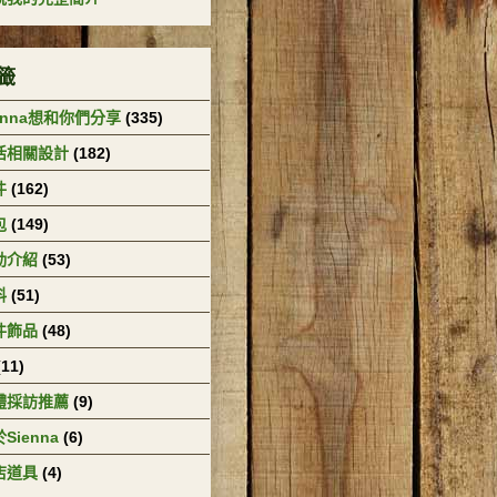
籤
enna想和你們分享
(335)
活相關設計
(182)
件
(162)
包
(149)
動介紹
(53)
料
(51)
件飾品
(48)
(11)
體採訪推薦
(9)
Sienna
(6)
店道具
(4)