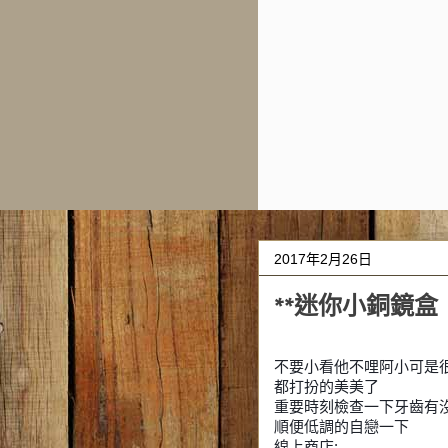
2017年2月26日
**迷你小銅鏡盒
不要小看他不哩阿小可是
都打扮的美美了
重要時刻檢查一下牙齒有
順便低調的自戀一下
線上商店: