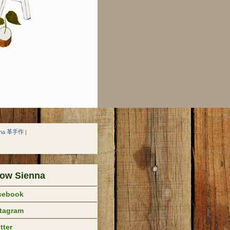
nna 革手作
|
low Sienna
cebook
stagram
tter