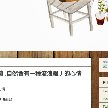
sie
箱 .自然會有一種流浪飄丿的心情
Fl
心情
Fa
-
醬油而已
In
Twi