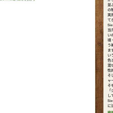
並
の
実
てきま
S
当
い
頃
う
ま
い
色
混
性
そ
ャ
そ
「
し
S
に
檢