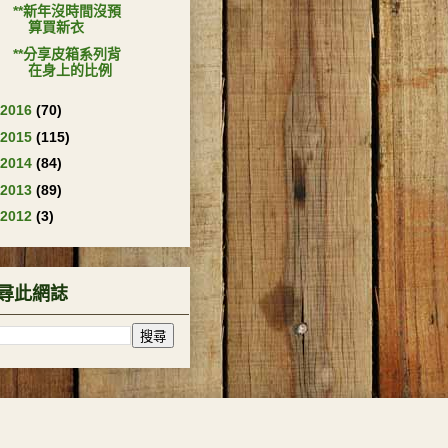
**新年沒時間沒預
算買新衣
**分享皮箱系列背
在身上的比例
2016
(70)
2015
(115)
2014
(84)
2013
(89)
2012
(3)
尋此網誌