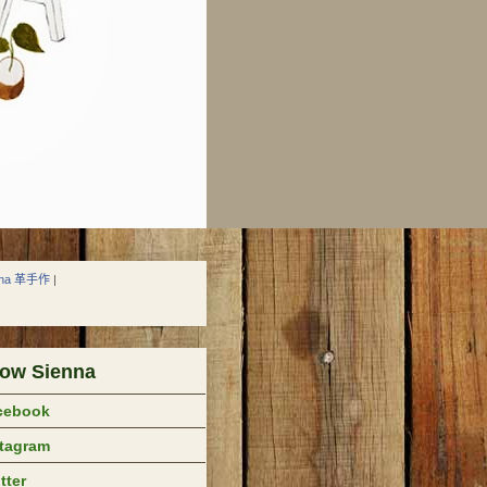
nna 革手作
|
low Sienna
cebook
stagram
tter