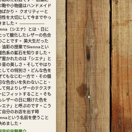
ぶ鞄や小物達はハンドメイド
物ばかり。 クオリティーと
用性を大切にして今までやっ
した。 -----------------
ienna（シエナ）とは、日に
たって酸化したレザーの色合
のことです。 美大生だった
、油彩の授業でSiennaとい
褐色系の鉱石を知りました。
ず惹かれたのは「シエナ」と
う音の美しさ。そしてやはり
としての特別さ。どんな色を
ぜてもなじむ一方で、その個
的な色合いを失わないこと、
して何よりレザーのテクスチ
ーにフィットすること。そも
もレザーの日に焼けた色を
シエナ」と呼ぶのです。こう
て自分のお店を出す時
iennaという名前を使うこと
決めました。
視我的完整簡介