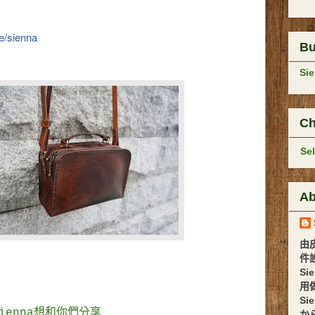
e/sienna
B
Si
Ch
Se
Ab
由
件設計 
Si
用
Si
Sienna想和你們分享
か