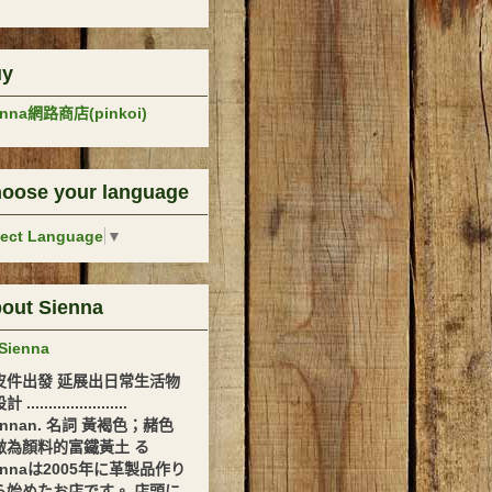
uy
enna網路商店(pinkoi)
oose your language
lect Language
▼
out Sienna
Sienna
皮件出發 延展出日常生活物
.......................
ennan. 名詞 黃褐色；赭色
做為顏料的富鐵黃土 る
ennaは2005年に革製品作り
ら始めたお店です。 店頭に