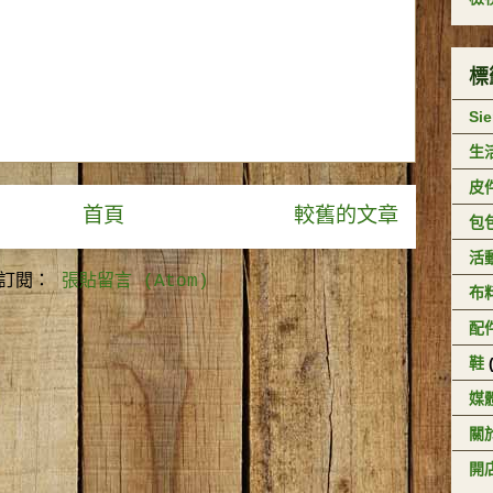
標
Si
生
皮
首頁
較舊的文章
包
活
訂閱：
張貼留言 (Atom)
布
配
鞋
媒
關於
開