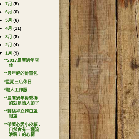
►
7月
(5)
►
6月
(6)
►
5月
(6)
►
4月
(11)
►
3月
(8)
►
2月
(4)
▼
1月
(9)
**2017農曆過年店
休
**最年輕的骨董包
*星期三店休日
*職人工作服
**農曆過年後緊接
的就是情人節了
**蠶絲裡立體口罩
眼罩
**帶著心愛小皮箱 .
自然會有一種流
浪飄丿的心情