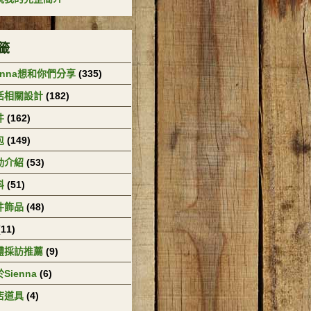
籤
enna想和你們分享
(335)
活相關設計
(182)
件
(162)
包
(149)
動介紹
(53)
料
(51)
件飾品
(48)
(11)
體採訪推薦
(9)
Sienna
(6)
店道具
(4)