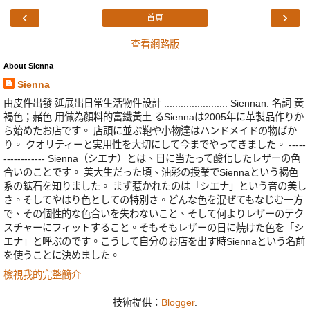
‹
›
首頁
查看網路版
About Sienna
Sienna
由皮件出發 延展出日常生活物件設計 ....................... Siennan. 名詞 黃
褐色；赭色 用做為顏料的富鐵黃土 るSiennaは2005年に革製品作りか
ら始めたお店です。 店頭に並ぶ鞄や小物達はハンドメイドの物ばか
り。 クオリティーと実用性を大切にして今までやってきました。 -----
------------ Sienna（シエナ）とは、日に当たって酸化したレザーの色
合いのことです。 美大生だった頃、油彩の授業でSiennaという褐色
系の鉱石を知りました。 まず惹かれたのは「シエナ」という音の美し
さ。そしてやはり色としての特別さ。どんな色を混ぜてもなじむ一方
で、その個性的な色合いを失わないこと、そして何よりレザーのテク
スチャーにフィットすること。そもそもレザーの日に焼けた色を「シ
エナ」と呼ぶのです。こうして自分のお店を出す時Siennaという名前
を使うことに決めました。
檢視我的完整簡介
技術提供：
Blogger
.