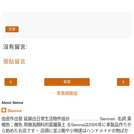
分享
沒有留言:
張貼留言
‹
›
首頁
查看網路版
About Sienna
Sienna
由皮件出發 延展出日常生活物件設計 ....................... Siennan. 名詞 黃
褐色；赭色 用做為顏料的富鐵黃土 るSiennaは2005年に革製品作りか
ら始めたお店です。 店頭に並ぶ鞄や小物達はハンドメイドの物ばか