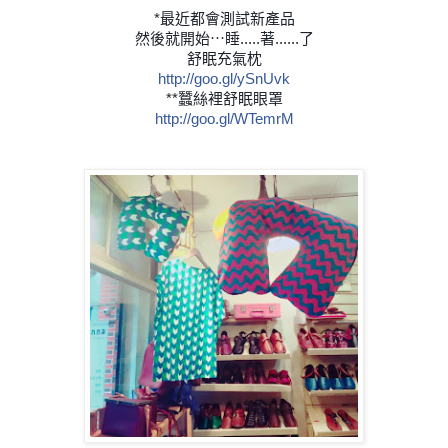
*最近都會測試新產品
然後就開始⋯睡.....著......了
舒眠充氣枕
http://goo.gl/ySnUvk
**蠶絲裡舒眠眼罩
http://goo.gl/WTemrM