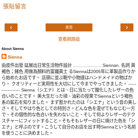
張貼留言
‹
›
首頁
查看網路版
About Sienna
Sienna
由皮件出發 延展出日常生活物件設計 ....................... Siennan. 名詞 黃
褐色；赭色 用做為顏料的富鐵黃土 るSiennaは2005年に革製品作りか
ら始めたお店です。 店頭に並ぶ鞄や小物達はハンドメイドの物ばか
り。 クオリティーと実用性を大切にして今までやってきました。 -----
------------ Sienna（シエナ）とは、日に当たって酸化したレザーの色
合いのことです。 美大生だった頃、油彩の授業でSiennaという褐色
系の鉱石を知りました。 まず惹かれたのは「シエナ」という音の美し
さ。そしてやはり色としての特別さ。どんな色を混ぜてもなじむ一方
で、その個性的な色合いを失わないこと、そして何よりレザーのテク
スチャーにフィットすること。そもそもレザーの日に焼けた色を「シ
エナ」と呼ぶのです。こうして自分のお店を出す時Siennaという名前
を使うことに決めました。