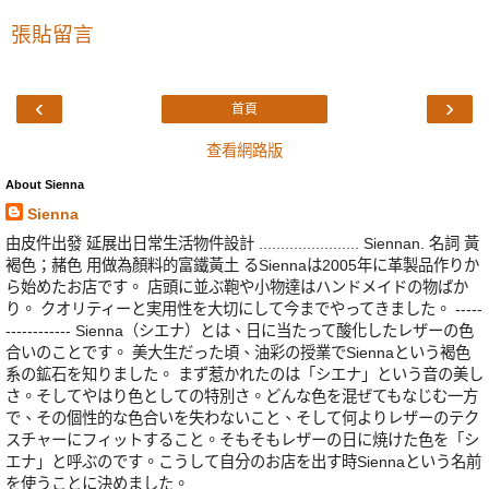
張貼留言
‹
›
首頁
查看網路版
About Sienna
Sienna
由皮件出發 延展出日常生活物件設計 ....................... Siennan. 名詞 黃
褐色；赭色 用做為顏料的富鐵黃土 るSiennaは2005年に革製品作りか
ら始めたお店です。 店頭に並ぶ鞄や小物達はハンドメイドの物ばか
り。 クオリティーと実用性を大切にして今までやってきました。 -----
------------ Sienna（シエナ）とは、日に当たって酸化したレザーの色
合いのことです。 美大生だった頃、油彩の授業でSiennaという褐色
系の鉱石を知りました。 まず惹かれたのは「シエナ」という音の美し
さ。そしてやはり色としての特別さ。どんな色を混ぜてもなじむ一方
で、その個性的な色合いを失わないこと、そして何よりレザーのテク
スチャーにフィットすること。そもそもレザーの日に焼けた色を「シ
エナ」と呼ぶのです。こうして自分のお店を出す時Siennaという名前
を使うことに決めました。