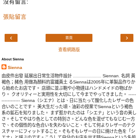
沒有留言:
張貼留言
‹
›
首頁
查看網路版
About Sienna
Sienna
由皮件出發 延展出日常生活物件設計 ....................... Siennan. 名詞 黃
褐色；赭色 用做為顏料的富鐵黃土 るSiennaは2005年に革製品作りか
ら始めたお店です。 店頭に並ぶ鞄や小物達はハンドメイドの物ばか
り。 クオリティーと実用性を大切にして今までやってきました。 -----
------------ Sienna（シエナ）とは、日に当たって酸化したレザーの色
合いのことです。 美大生だった頃、油彩の授業でSiennaという褐色
系の鉱石を知りました。 まず惹かれたのは「シエナ」という音の美し
さ。そしてやはり色としての特別さ。どんな色を混ぜてもなじむ一方
で、その個性的な色合いを失わないこと、そして何よりレザーのテク
スチャーにフィットすること。そもそもレザーの日に焼けた色を「シ
エナ」と呼ぶのです。こうして自分のお店を出す時Siennaという名前