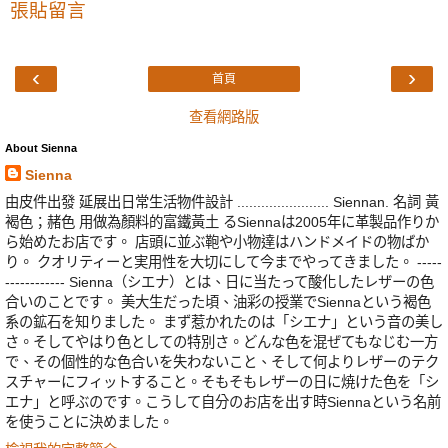
張貼留言
‹
›
首頁
查看網路版
About Sienna
Sienna
由皮件出發 延展出日常生活物件設計 ....................... Siennan. 名詞 黃
褐色；赭色 用做為顏料的富鐵黃土 るSiennaは2005年に革製品作りか
ら始めたお店です。 店頭に並ぶ鞄や小物達はハンドメイドの物ばか
り。 クオリティーと実用性を大切にして今までやってきました。 -----
------------ Sienna（シエナ）とは、日に当たって酸化したレザーの色
合いのことです。 美大生だった頃、油彩の授業でSiennaという褐色
系の鉱石を知りました。 まず惹かれたのは「シエナ」という音の美し
さ。そしてやはり色としての特別さ。どんな色を混ぜてもなじむ一方
で、その個性的な色合いを失わないこと、そして何よりレザーのテク
スチャーにフィットすること。そもそもレザーの日に焼けた色を「シ
エナ」と呼ぶのです。こうして自分のお店を出す時Siennaという名前
を使うことに決めました。