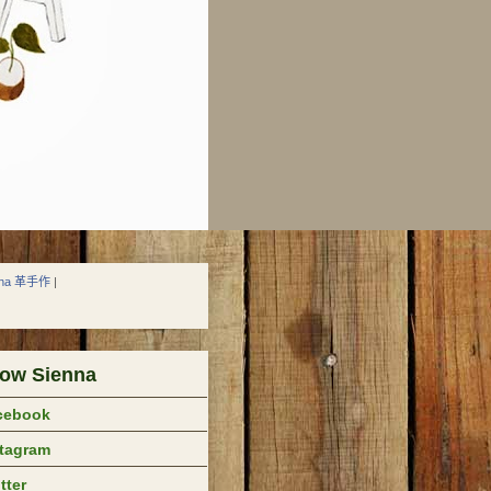
nna 革手作
|
low Sienna
cebook
stagram
tter