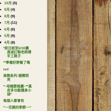
►
10月
(5)
►
9月
(4)
►
8月
(9)
►
7月
(11)
►
6月
(6)
►
5月
(9)
▼
4月
(8)
*即日起至6/30購
買或訂製老師傅
手工鞋子
**準備好野餐了嗎
red
商務系列-極簡短
夾
*~母親節推薦~**真
皮多功能隨身小
袋*
每個人都會有
*~~花開的季節~~*