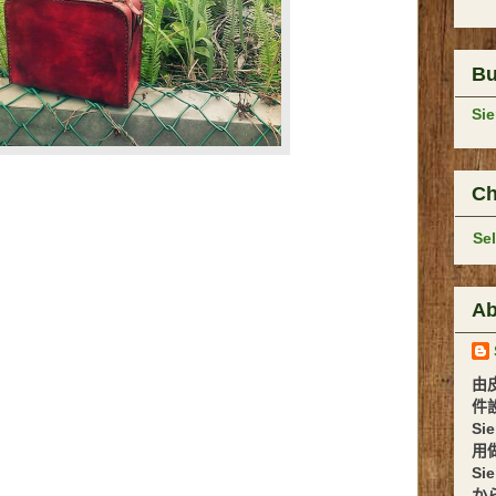
B
Si
Ch
Se
Ab
由
件設計 
Si
用
Si
か