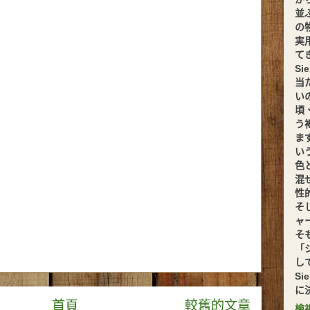
並
の
実
てきま
S
当
い
頃
う
ま
い
色
混
性
そ
ャ
そ
「
し
S
に
首頁
較舊的文章
檢