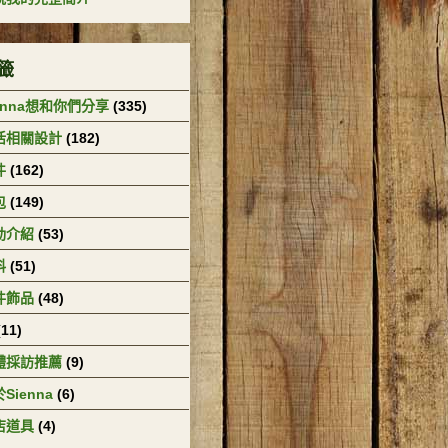
籤
enna想和你們分享
(335)
活相關設計
(182)
件
(162)
包
(149)
動介紹
(53)
料
(51)
件飾品
(48)
(11)
體採訪推薦
(9)
Sienna
(6)
店道具
(4)