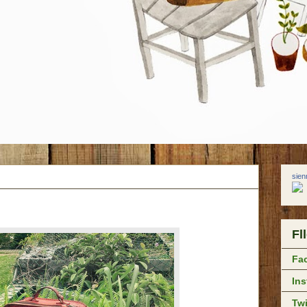
sie
Fl
Fa
In
Twi