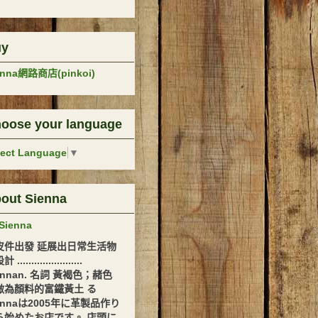
uy
enna網路商店(pinkoi)
oose your language
lect Language
▼
out Sienna
Sienna
皮件出發 延展出日常生活物
.......................
ennan. 名詞 黃褐色；赭色
做為顏料的富鐵黃土 る
ennaは2005年に革製品作り
ら始めたお店です。 店頭に