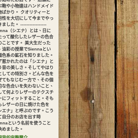
ぶ鞄や小物達はハンドメイド
物ばかり。 クオリティーと
用性を大切にして今までやっ
した。 -----------------
ienna（シエナ）とは、日に
たって酸化したレザーの色合
のことです。 美大生だった
、油彩の授業でSiennaとい
褐色系の鉱石を知りました。
ず惹かれたのは「シエナ」と
う音の美しさ。そしてやはり
としての特別さ。どんな色を
ぜてもなじむ一方で、その個
的な色合いを失わないこと、
して何よりレザーのテクスチ
ーにフィットすること。そも
もレザーの日に焼けた色を
シエナ」と呼ぶのです。こう
て自分のお店を出す時
iennaという名前を使うこと
決めました。
視我的完整簡介