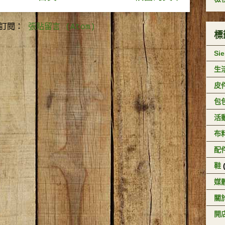
訂閱：
張貼留言 (Atom)
標
Si
生
皮
包
活
布
配
鞋
媒
關於
開