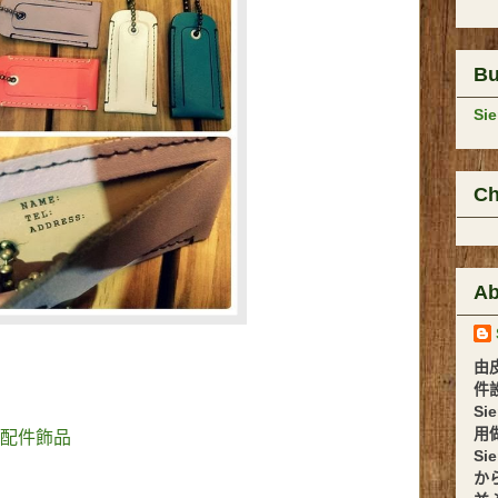
B
Si
Ch
Ab
由
件設計 
Si
用
配件飾品
Si
か