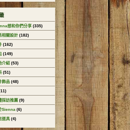
籤
enna想和你們分享
(335)
活相關設計
(182)
件
(162)
包
(149)
動介紹
(53)
料
(51)
件飾品
(48)
(11)
體採訪推薦
(9)
Sienna
(6)
店道具
(4)