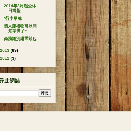
2014年3月起公休
日調整
*行李吊牌
情人節禮物可以開
始準備了~
商務識別證零錢包
2013
(89)
2012
(3)
尋此網誌