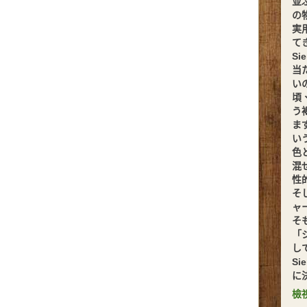
並
の
実
てきま
S
当
い
頃
う
ま
い
色
混
性
そ
ャ
そ
「
し
S
に
檢