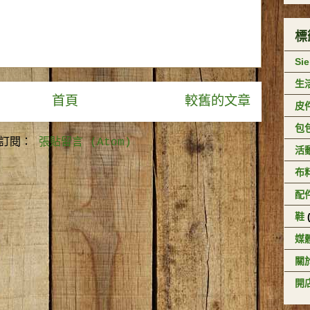
標
Si
生
首頁
較舊的文章
皮
包
訂閱：
張貼留言 (Atom)
活
布
配
鞋
媒
關於
開