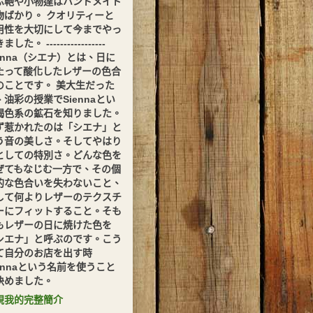
ぶ鞄や小物達はハンドメイド
物ばかり。 クオリティーと
用性を大切にして今までやっ
した。 -----------------
ienna（シエナ）とは、日に
たって酸化したレザーの色合
のことです。 美大生だった
、油彩の授業でSiennaとい
褐色系の鉱石を知りました。
ず惹かれたのは「シエナ」と
う音の美しさ。そしてやはり
としての特別さ。どんな色を
ぜてもなじむ一方で、その個
的な色合いを失わないこと、
して何よりレザーのテクスチ
ーにフィットすること。そも
もレザーの日に焼けた色を
シエナ」と呼ぶのです。こう
て自分のお店を出す時
iennaという名前を使うこと
決めました。
視我的完整簡介