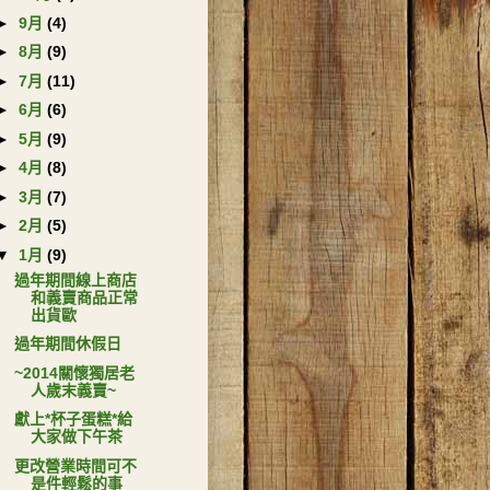
►
9月
(4)
►
8月
(9)
►
7月
(11)
►
6月
(6)
►
5月
(9)
►
4月
(8)
►
3月
(7)
►
2月
(5)
▼
1月
(9)
過年期間線上商店
和義賣商品正常
出貨歐
過年期間休假日
~2014關懷獨居老
人歲末義賣~
獻上*杯子蛋糕*給
大家做下午茶
更改營業時間可不
是件輕鬆的事