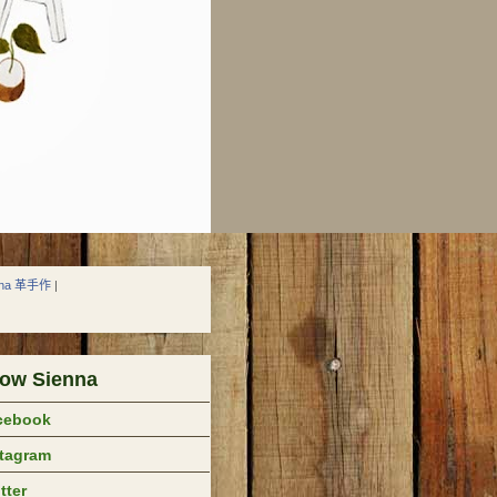
nna 革手作
|
low Sienna
cebook
stagram
tter