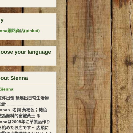
uy
enna網路商店(pinkoi)
oose your language
out Sienna
Sienna
皮件出發 延展出日常生活物
.......................
ennan. 名詞 黃褐色；赭色
做為顏料的富鐵黃土 る
ennaは2005年に革製品作り
ら始めたお店です。 店頭に