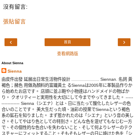
沒有留言:
張貼留言
‹
›
首頁
查看網路版
About Sienna
Sienna
由皮件出發 延展出日常生活物件設計 ....................... Siennan. 名詞 黃
褐色；赭色 用做為顏料的富鐵黃土 るSiennaは2005年に革製品作りか
ら始めたお店です。 店頭に並ぶ鞄や小物達はハンドメイドの物ばか
り。 クオリティーと実用性を大切にして今までやってきました。 -----
------------ Sienna（シエナ）とは、日に当たって酸化したレザーの色
合いのことです。 美大生だった頃、油彩の授業でSiennaという褐色
系の鉱石を知りました。 まず惹かれたのは「シエナ」という音の美し
さ。そしてやはり色としての特別さ。どんな色を混ぜてもなじむ一方
で、その個性的な色合いを失わないこと、そして何よりレザーのテク
スチャーにフィットすること。そもそもレザーの日に焼けた色を「シ