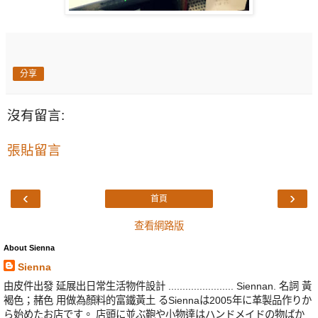
分享
沒有留言:
張貼留言
‹
›
首頁
查看網路版
About Sienna
Sienna
由皮件出發 延展出日常生活物件設計 ....................... Siennan. 名詞 黃
褐色；赭色 用做為顏料的富鐵黃土 るSiennaは2005年に革製品作りか
ら始めたお店です。 店頭に並ぶ鞄や小物達はハンドメイドの物ばか