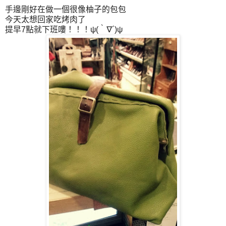
手邊剛好在做一個很像柚子的包包
今天太想回家吃烤肉了
提早7點就下班嘍！！！ψ(｀∇´)ψ