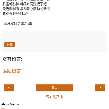
臉書都被圓圓母女倆洗板了吧~!
最近難得有讓人開心感動
的新聞
我也好愛她們歐!!
(圖片取自奇摩新聞)
分享
沒有留言:
張貼留言
‹
›
首頁
查看網路版
About Sienna