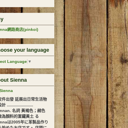
uy
enna網路商店(pinkoi)
oose your language
lect Language
▼
out Sienna
Sienna
皮件出發 延展出日常生活物
.......................
ennan. 名詞 黃褐色；赭色
做為顏料的富鐵黃土 る
ennaは2005年に革製品作り
ら始めたお店です。 店頭に