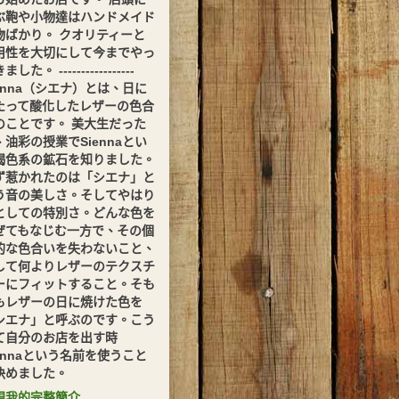
ぶ鞄や小物達はハンドメイド
物ばかり。 クオリティーと
用性を大切にして今までやっ
した。 -----------------
ienna（シエナ）とは、日に
たって酸化したレザーの色合
のことです。 美大生だった
、油彩の授業でSiennaとい
褐色系の鉱石を知りました。
ず惹かれたのは「シエナ」と
う音の美しさ。そしてやはり
としての特別さ。どんな色を
ぜてもなじむ一方で、その個
的な色合いを失わないこと、
して何よりレザーのテクスチ
ーにフィットすること。そも
もレザーの日に焼けた色を
シエナ」と呼ぶのです。こう
て自分のお店を出す時
iennaという名前を使うこと
決めました。
視我的完整簡介