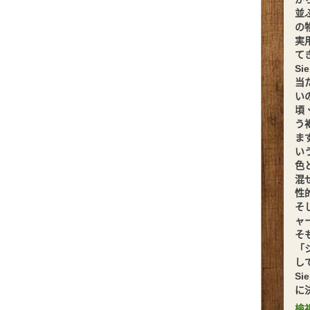
並
の
実
てきま
S
当
い
頃
う
ま
い
色
混
性
そ
ャ
そ
「
し
S
に
檢