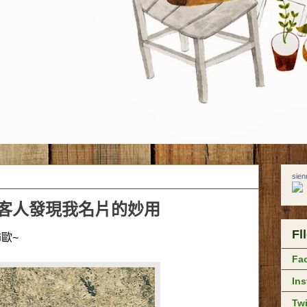
sie
客人發現我名片的妙用
Fl
歐~
Fa
In
Twi