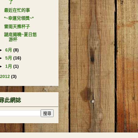
了
最近在忙的事
*~幸運兒領獎~*
雷雨天擦杯子
謎底揭曉~夏日悠
游杯
►
6月
(8)
►
5月
(16)
►
1月
(1)
2012
(3)
尋此網誌