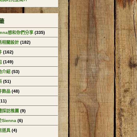
籤
enna想和你們分享
(335)
活相關設計
(182)
件
(162)
包
(149)
動介紹
(53)
料
(51)
件飾品
(48)
(11)
體採訪推薦
(9)
Sienna
(6)
店道具
(4)