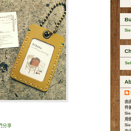
B
Si
Ch
Se
Ab
由
件設計 
Si
用
Si
你們分享
か