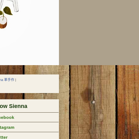
nna 革手作
|
low Sienna
cebook
stagram
tter