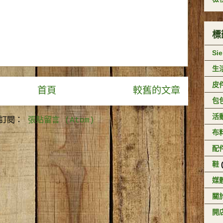
標
Si
生
皮
首頁
較舊的文章
包
活
訂閱：
張貼留言 (Atom)
布
配
鞋
媒
關於
開