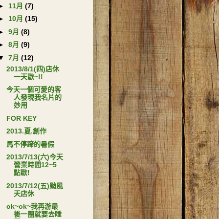
►
11月
(7)
►
10月
(15)
►
9月
(8)
►
8月
(9)
▼
7月
(12)
2013/8/1(四)店休
一天歐~!!
今天一個可愛的客
人發現我名片的
妙用
FOR KEY
2013.夏.創作
馬不停蹄的暑假
2013/7/13(六)今天
營業時間12~5
點歐!
2013/7/12(五)颱風
天店休
ok~ok~我再游最
後一圈就要去睡