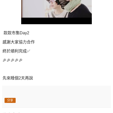
款款市集Day2
感謝大家協力合作
終於順利完成✅
🎉🎉🎉🎉🎉
先來睡個2天再說
分享