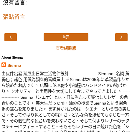
沒有留言:
張貼留言
‹
›
首頁
查看網路版
About Sienna
Sienna
由皮件出發 延展出日常生活物件設計 ....................... Siennan. 名詞 黃
褐色；赭色 用做為顏料的富鐵黃土 るSiennaは2005年に革製品作りか
ら始めたお店です。 店頭に並ぶ鞄や小物達はハンドメイドの物ばか
り。 クオリティーと実用性を大切にして今までやってきました。 -----
------------ Sienna（シエナ）とは、日に当たって酸化したレザーの色
合いのことです。 美大生だった頃、油彩の授業でSiennaという褐色
系の鉱石を知りました。 まず惹かれたのは「シエナ」という音の美し
さ。そしてやはり色としての特別さ。どんな色を混ぜてもなじむ一方
で、その個性的な色合いを失わないこと、そして何よりレザーのテク
スチャーにフィットすること。そもそもレザーの日に焼けた色を「シ