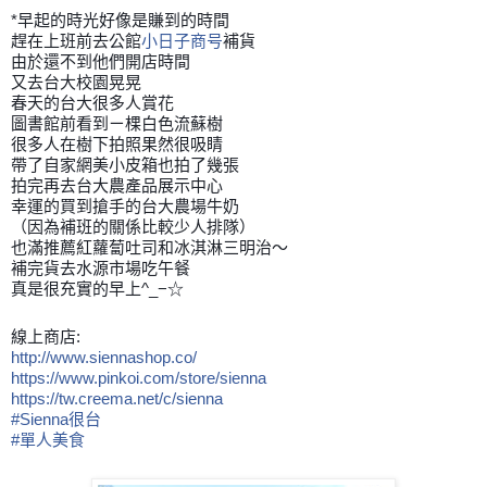
*早起的時光好像是賺到的時間
趕在上班前去公館
小日子商号
補貨
由於還不到他們開店時間
又去台大校園晃晃
春天的台大很多人賞花
圖書館前看到ㄧ棵白色流蘇樹
很多人在樹下拍照果然很吸睛
帶了自家網美小皮箱也拍了幾張
拍完再去台大農產品展示中心
幸運的買到搶手的台大農場牛奶
（因為補班的關係比較少人排隊）
也滿推薦紅蘿蔔吐司和冰淇淋三明治～
補完貨去水源市場吃午餐
真是很充實的早上^_−☆
線上商店:
http://www.siennashop.co/
https://www.pinkoi.com/store/sienna
https://tw.creema.net/c/sienna
#
Sienna很台
#
單人美食