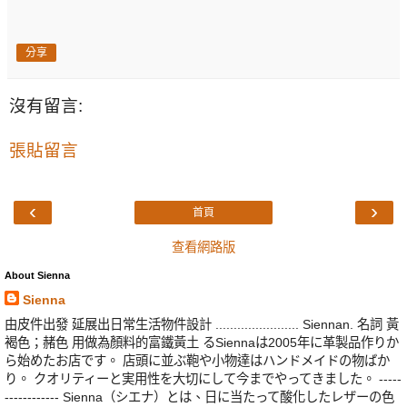
分享
沒有留言:
張貼留言
‹
›
首頁
查看網路版
About Sienna
Sienna
由皮件出發 延展出日常生活物件設計 ....................... Siennan. 名詞 黃
褐色；赭色 用做為顏料的富鐵黃土 るSiennaは2005年に革製品作りか
ら始めたお店です。 店頭に並ぶ鞄や小物達はハンドメイドの物ばか
り。 クオリティーと実用性を大切にして今までやってきました。 -----
------------ Sienna（シエナ）とは、日に当たって酸化したレザーの色