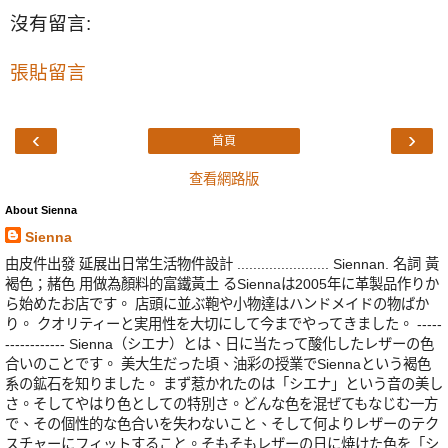
沒有留言:
張貼留言
‹
›
首頁
查看網路版
About Sienna
Sienna
由皮件出發 延展出日常生活物件設計 ....................... Siennan. 名詞 黃
褐色；赭色 用做為顏料的富鐵黃土 るSiennaは2005年に革製品作りか
ら始めたお店です。 店頭に並ぶ鞄や小物達はハンドメイドの物ばか
り。 クオリティーと実用性を大切にして今までやってきました。 -----
------------ Sienna（シエナ）とは、日に当たって酸化したレザーの色
合いのことです。 美大生だった頃、油彩の授業でSiennaという褐色
系の鉱石を知りました。 まず惹かれたのは「シエナ」という音の美し
さ。そしてやはり色としての特別さ。どんな色を混ぜてもなじむ一方
で、その個性的な色合いを失わないこと、そして何よりレザーのテク
スチャーにフィットすること。そもそもレザーの日に焼けた色を「シ